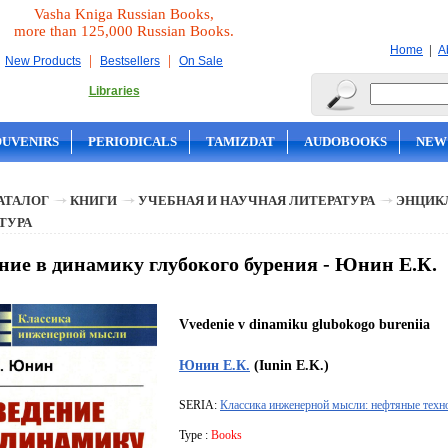
Vasha Kniga Russian Books,
more than 125,000 Russian Books.
|
Home
A
|
|
New Products
Bestsellers
On Sale
Libraries
OUVENIRS
PERIODICALS
TAMIZDAT
AUDOBOOKS
NEW
АТАЛОГ
КНИГИ
УЧЕБНАЯ И НАУЧНАЯ ЛИТЕРАТУРА
ЭНЦИК
ТУРА
ние в динамику глубокого бурения - Юнин Е.К.
Vvedenie v dinamiku glubokogo bureniia
Юнин Е.К.
(Iunin E.K.)
SERIA:
Классика инженерной мысли: нефтяные техн
Type :
Books