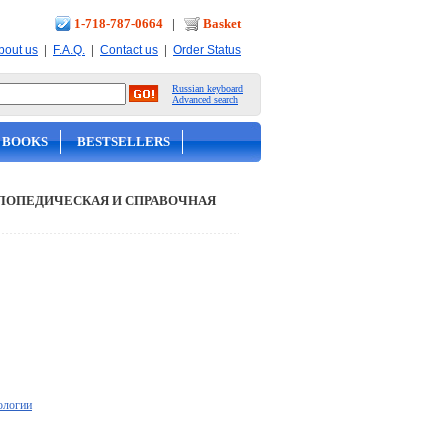
1-718-787-0664
|
Basket
|
|
|
bout us
F.A.Q.
Contact us
Order Status
Russian keyboard
Advanced search
 BOOKS
BESTSELLERS
ЛОПЕДИЧЕСКАЯ И СПРАВОЧНАЯ
ологии