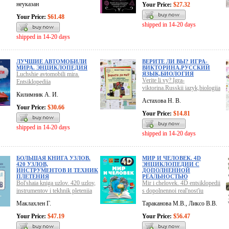
неуказан
Your Price:
$27.32
Your Price:
$61.48
shipped in 14-20 days
shipped in 14-20 days
ЛУЧШИЕ АВТОМОБИЛИ
ВЕРИТЕ ЛИ ВЫ? ИГРА-
МИРА. ЭНЦИКЛОПЕДИЯ
ВИКТОРИНА.РУССКИЙ
Luchshie avtomobili mira.
ЯЗЫК,БИОЛОГИЯ
Verite li vy? Igra-
Entsiklopediia
viktorina.Russkii iazyk,biologiia
Килимник А. И.
Астахова Н. В.
Your Price:
$30.66
Your Price:
$14.81
shipped in 14-20 days
shipped in 14-20 days
БОЛЬШАЯ КНИГА УЗЛОВ.
МИР И ЧЕЛОВЕК. 4D
420 УЗЛОВ,
ЭНЦИКЛОПЕДИИ С
ИНСТРУМЕНТОВ И ТЕХНИК
ДОПОЛНЕННОЙ
ПЛЕТЕНИЯ
РЕАЛЬНОСТЬЮ
Bol'shaia kniga uzlov. 420 uzlov,
Mir i chelovek. 4D entsiklopedii
instrumentov i tekhnik pleteniia
s dopolnennoi real'nost'iu
Маклахлен Г.
Тараканова М.В., Ликсо В.В.
Your Price:
$47.19
Your Price:
$56.47