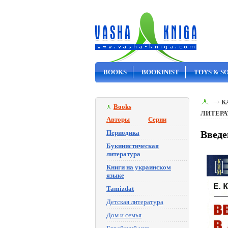
BOOKS
BOOKINIST
TOYS & S
ON SALE
К
Books
ЛИТЕРА
Авторы
Серии
Периодика
Введе
Букинистическая
литература
Книги на украинском
языке
Tamizdat
Детская литература
Дом и семья