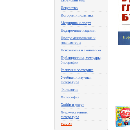
Еврейский мир
Искусство
История и политика
Медицина и спорт
Подарочные издания
Программирование и
компьютеры
Психология и экономика
Публицистика, мемуары,
биографии
Религия и эзотерика
Учебная и научная
литература
Филология
Философия
Хобби и досуг
Художественная
литература
View All