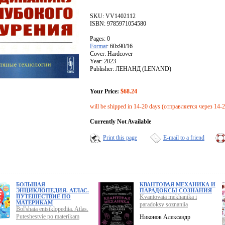
SKU: VV1402112
ISBN: 9785971054580
Pages: 0
Format
: 60x90/16
Cover: Hardcover
Year: 2023
Publisher: ЛЕНАНД (LENAND)
Your Price:
$68.24
will be shipped in 14-20 days (отправляется через 14-
Currently Not Available
Print this page
E-mail to a friend
БОЛЬШАЯ
КВАНТОВАЯ МЕХАНИКА И
ЭНЦИКЛОПЕДИЯ. АТЛАС.
ПАРАДОКСЫ СОЗНАНИЯ
ПУТЕШЕСТВИЕ ПО
Kvantovaia mekhanika i
МАТЕРИКАМ
paradoksy soznaniia
Bol'shaia entsiklopediia. Atlas.
Puteshestvie po materikam
Никонов Александр