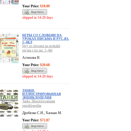
Your Price:
$18.89
shipped in 14-20 days
ИГРЫ СО СЛОВАМИ НА
УРОКАХ ПИСЬМА И РУС.ЯЗ.
1–4КЛ
Igry so slovami na urokakh
pis'ma i rus.iaz. 1–4kl
Астахова Н.
Your Price:
$20.68
shipped in 14-20 days
ТАНКИ.
ИЛЛЮСТРИРОВАННАЯ
ЭНЦИКЛОПЕДИЯ
Tanki. Illiustrirovannaia
entsiklopediia
Дробязко С.И., Хаскью М.
Your Price:
$72.87