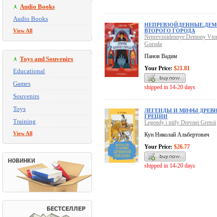
Audio Books
Audio Books
НЕПРЕВЗОЙДЕННЫЕ.ДЕ
View All
ВТОРОГО ГОРОДА
Neprevzoidennye.Demony Vto
Goroda
Панов Вадим
Toys and Souvenirs
Your Price:
$21.81
Educational
Games
shipped in 14-20 days
Souvenirs
Toys
ЛЕГЕНДЫ И МИФЫ ДРЕВ
ГРЕЦИИ
Training
Legendy i mify Drevnei Gretsii
View All
Кун Николай Альбертович
Your Price:
$26.77
shipped in 14-20 days