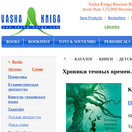
Vasha Kniga Russian B
more than 125,000 Russia
|
|
New Products
Bestsellers
Libraries
BOOKS
BOOKINIST
TOYS & SOUVENIRS
PERIODICALS
ON SALE
КАТАЛОГ
КНИГИ
ДЕТСК
Books
Авторы
Серии
Хроники темных времен. 
Периодика
Букинистическая
K
литература
Книги на украинском
языке
П
Tamizdat
S
Детская литература
Дом и семья
T