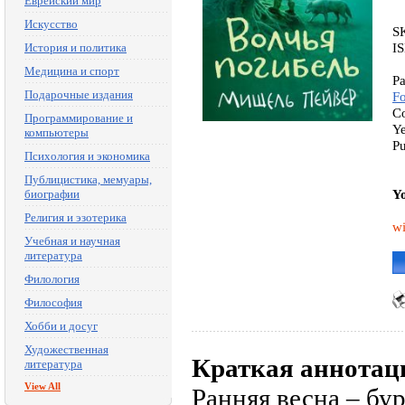
Еврейский мир
Искусство
S
I
История и политика
Медицина и спорт
Pa
Подарочные издания
F
Co
Программирование и
Ye
компьютеры
Pu
Психология и экономика
Публицистика, мемуары,
Yo
биографии
Религия и эзотерика
wi
Учебная и научная
литература
Филология
Философия
Хобби и досуг
Художественная
Краткая аннотац
литература
View All
Ранняя весна – бу