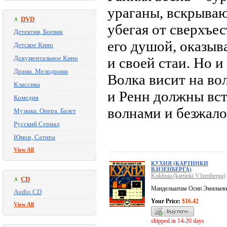
ураганы, вскрываю
DVD
убегая от сверхъес
Детектив, Боевик
его душой, оказыва
Детское Кино
Документальное Кино
и своей стаи. Но 
Драма. Мелодрама
Волка висит на вол
Классика
и Ренн должны вст
Комедия
волнами и безжал
Музыка. Опера. Балет
Русский Сериал
Юмор, Сатира
View All
КУХНЯ (КАРТИНКИ
В.ИЗЕНБЕРГА)
Kukhnia (kartinki V.Izenberga)
CD
Мандельштам Осип Эмильев
Audio CD
Your Price:
$16.42
View All
shipped in 14-20 days