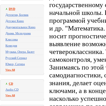
государственному 
DVD
начальной школы. 
Детектив, Боевик
программой учебни
Детское Кино
и др. "Математика. 
Документальное Кино
Драма. Мелодрама
носит прогностиче
Классика
выявление возможн
Комедия
четвероклассника.
Музыка. Опера. Балет
самоконтроля, уме
Русский Сериал
Юмор, Сатира
Занимаясь по этой
View All
самодиагностики, 
знания, делает оце
CD
ключами, а в конце
Audio CD
View All
насколько успешно