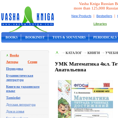
Vasha Kniga Russian B
more than 125,000 Russia
|
|
New Products
Bestsellers
Libraries
BOOKS
BOOKINIST
TOYS & SOUVENIRS
PERIODICALS
ON SALE
КАТАЛОГ
КНИГИ
УЧЕБН
Books
Авторы
Серии
УМК Математика 4кл. Те
Периодика
Анатольевна
Букинистическая
литература
Книги на украинском
языке
Tamizdat
Детская литература
Дом и семья