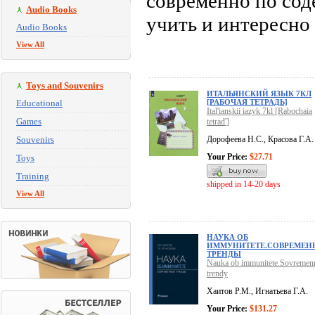
современно по со
Audio Books
учить и интересно 
Audio Books
View All
Toys and Souvenirs
ИТАЛЬЯНСКИЙ ЯЗЫК 7КЛ
Educational
[РАБОЧАЯ ТЕТРАДЬ]
Ital'ianskii iazyk 7kl [Rabochaia
Games
tetrad']
Souvenirs
Дорофеева Н.С., Красова Г.А.
Your Price:
$27.71
Toys
Training
shipped in 14-20 days
View All
НАУКА ОБ
ИММУНИТЕТЕ.СОВРЕМЕН
ТРЕНДЫ
Nauka ob immunitete.Sovremen
trendy
Хаитов Р.М., Игнатьева Г.А.
Your Price:
$131.27