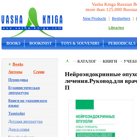
Vasha Kniga Russian B
more than 125,000 Russia
|
|
New Products
Bestsellers
Libraries
BOOKS
BOOKINIST
TOYS & SOUVENIRS
PERIODICALS
ON SALE
КАТАЛОГ
КНИГИ
УЧЕБН
Books
Авторы
Серии
Нейроэндокринные опух
Периодика
лечения.Руковод.для врач
П
Букинистическая
литература
Книги на украинском
языке
Tamizdat
Детская литература
Дом и семья