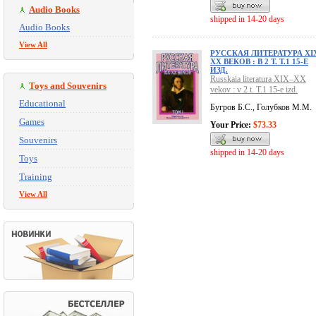
Audio Books
shipped in 14-20 days
Audio Books
View All
РУССКАЯ ЛИТЕРАТУРА XI
XX ВЕКОВ : В 2 Т. Т.1 15-Е
ИЗД.
Russkaia literatura XIX–XX
Toys and Souvenirs
vekov : v 2 t. T.1 15-e izd.
Educational
Бугров Б.С., Голубков М.М.
Games
Your Price:
$73.33
Souvenirs
shipped in 14-20 days
Toys
Training
View All