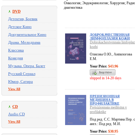
Онкология; Эндокринология; Хирургия; Радио
диагностика
DVD
Детектив, Боевик
Детское Кино
Документальное Кино
ДОБРОКАЧЕСТВЕННАЯ
ЛИМФОПЛАЗИЯ КОЖИ
Драма. Мелодрама
Dobrokachestvennaia limfoplazi
kozhi
Классика
Олисова О.Ю., Анпилогова
Комедия
Е.М.
Музыка. Опера. Балет
Your Price:
$43.96
Русский Сериал
shipped in 14-20 days
Юмор, Сатира
View All
ПРЕЦИЗИОННАЯ
МЕДИЦИНА В
ПРОФИЛАКТИКЕ
CD
Pretsizionnaia meditsina v
profilaktike
Audio CD
Под ред. С.С. Мартина Пер. с
View All
англ.: Под ред. М.И.
Your Price:
$30.95