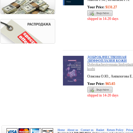
Your Price:
$131.27
shipped in 14-20 days
ДОБРОКАЧЕСТВЕННАЯ
ЛИМФОПЛАЗИЯ КОЖИ
Dobrokachestvennaia limfoplazi
kozhi
Олисова О.Ю., Анпилогова Е
Your Price:
$65.65
shipped in 14-20 days
Home
About us
Contact us
Basket
Return Policy
Priva