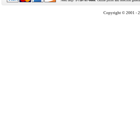
Need help?
1-718-787-0664
. Online prices and selection genera
Copyright © 2001 - 2