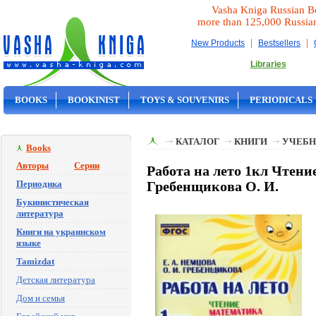
Vasha Kniga Russian B
more than 125,000 Russia
|
|
New Products
Bestsellers
Libraries
BOOKS
BOOKINIST
TOYS & SOUVENIRS
PERIODICALS
ON SALE
КАТАЛОГ
КНИГИ
УЧЕБН
Books
Авторы
Серии
Работа на лето 1кл Чтение
Периодика
Гребенщикова О. И.
Букинистическая
литература
Книги на украинском
языке
Tamizdat
Детская литература
Дом и семья