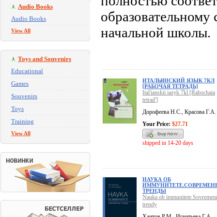
полностью соответ
Audio Books
образовательному 
Audio Books
начальной школы.
View All
Toys and Souvenirs
Educational
ИТАЛЬЯНСКИЙ ЯЗЫК 7КЛ
Games
[РАБОЧАЯ ТЕТРАДЬ]
Ital'ianskii iazyk 7kl [Rabochaia
Souvenirs
tetrad']
Toys
Дорофеева Н.С., Красова Г.А.
Training
Your Price:
$27.71
View All
shipped in 14-20 days
НАУКА ОБ
ИММУНИТЕТЕ.СОВРЕМЕН
ТРЕНДЫ
Nauka ob immunitete.Sovremen
trendy
Хаитов Р.М., Игнатьева Г.А.