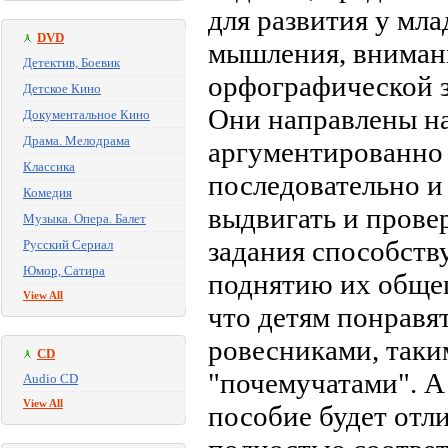
для развития у мл
DVD
мышления, внимани
Детектив, Боевик
орфографической з
Детское Кино
Они направлены н
Документальное Кино
Драма. Мелодрама
аргументированно 
Классика
последовательно и 
Комедия
выдвигать и прове
Музыка. Опера. Балет
задания способств
Русский Сериал
Юмор, Сатира
поднятию их общег
View All
что детям понравя
ровесниками, так
CD
"почемучатами". А
Audio CD
View All
пособие будет от