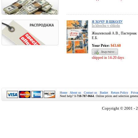
Я ХОЧУ В ШКОЛУ
Ia khochu v shkolu
Жвалевский А.В., Пастернак
Е.Б.
Your Price:
$43.60
shipped in 14-20 days
Home
About us
Contact us
Basket
Return Policy
Priva
Need help?
1-718-787-0664
. Online prices and selection genera
Copyright © 2001 - 2