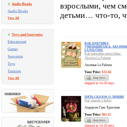
взрослыми, чем см
Audio Books
Audio Books
детьми… что-то, чт
View All
Toys and Souvenirs
Educational
КАК БАБУШКА
УМЕНЬШИЛАСЬ. АКСИНЬ
Games
LA PALOMA
Kak babushka umen'shilas'.
Souvenirs
Aksin'ia La Paloma
Toys
Аксинья La Paloma
Training
Your Price:
$32.44
View All
shipped in 14-20 days
ПЯТЬ СКАЗОК О ЛЮБВИ
Piat' skazok o liubvi
Андерсен Ганс Христиан
Your Price:
$61.11
shipped in 14-20 days