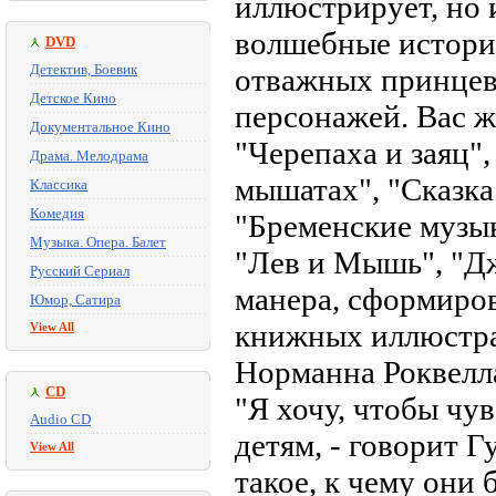
иллюстрирует, но 
волшебные истори
DVD
Детектив, Боевик
отважных принцев
Детское Кино
персонажей. Вас ж
Документальное Кино
"Черепаха и заяц",
Драма. Мелодрама
мышатах", "Сказка
Классика
Комедия
"Бременские музык
Музыка. Опера. Балет
"Лев и Мышь", "Дж
Русский Сериал
манера, сформиро
Юмор, Сатира
книжных иллюстрат
View All
Норманна Роквелла
CD
"Я хочу, чтобы чу
Audio CD
детям, - говорит Г
View All
такое, к чему они 