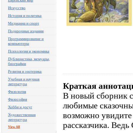
Еврейский мир
Искусство
История и политика
Медицина и спорт
Подарочные издания
Программирование и
компьютеры
Психология и экономика
Публицистика, мемуары,
биографии
Религия и эзотерика
Учебная и научная
Краткая аннотац
литература
Филология
В новый сборник с
Философия
любимые сказочные
Хобби и досуг
возможно увидите 
Художественная
литература
рассказчика. Ведь
View All