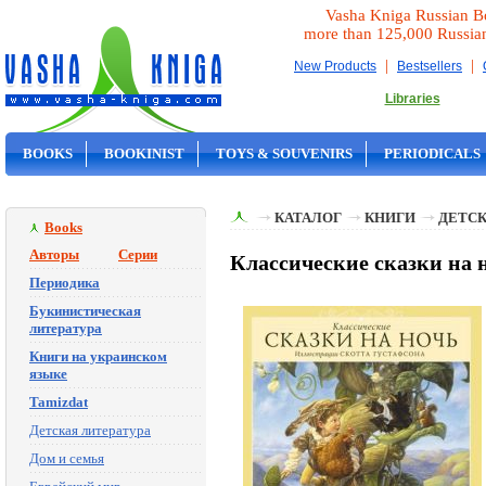
Vasha Kniga Russian B
more than 125,000 Russia
|
|
New Products
Bestsellers
Libraries
BOOKS
BOOKINIST
TOYS & SOUVENIRS
PERIODICALS
ON SALE
КАТАЛОГ
КНИГИ
ДЕТСК
Books
Авторы
Серии
Классические сказки на 
Периодика
Букинистическая
литература
Книги на украинском
языке
Tamizdat
Детская литература
Дом и семья