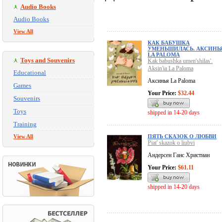
Audio Books
Audio Books
View All
КАК БАБУШКА
УМЕНЬШИЛАСЬ. АКСИНЬ
LA PALOMA
Toys and Souvenirs
Kak babushka umen'shilas'.
Aksin'ia La Paloma
Educational
Аксинья La Paloma
Games
Your Price:
$32.44
Souvenirs
Toys
shipped in 14-20 days
Training
View All
ПЯТЬ СКАЗОК О ЛЮБВИ
Piat' skazok o liubvi
Андерсен Ганс Христиан
Your Price:
$61.11
shipped in 14-20 days