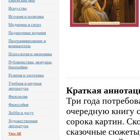
Еврейский мир
Искусство
История и политика
Медицина и спорт
Подарочные издания
Программирование и
компьютеры
Психология и экономика
Публицистика, мемуары,
биографии
Религия и эзотерика
Учебная и научная
Краткая аннотац
литература
Филология
Три года потребов
Философия
очередную книгу с
Хобби и досуг
сорока картин. Ско
Художественная
литература
сказочные сюжеты,
View All