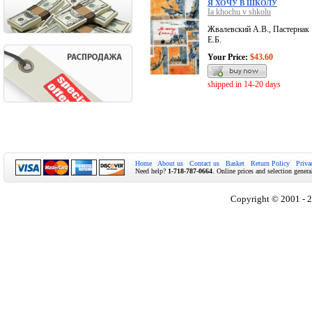
Я ХОЧУ В ШКОЛУ
Ia khochu v shkolu
Жвалевский А.В., Пастернак
Е.Б.
Your Price:
$43.60
shipped in 14-20 days
Home
About us
Contact us
Basket
Return Policy
Priva
Need help?
1-718-787-0664
. Online prices and selection genera
Copyright © 2001 - 2