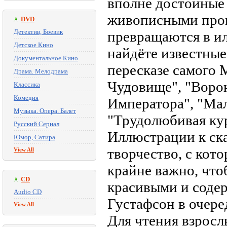
вполне достойные
живописными прои
DVD
Детектив, Боевик
превращаются в и
Детское Кино
найдёте известные
Документальное Кино
пересказе самого 
Драма. Мелодрама
Чудовище", "Ворон
Классика
Комедия
Императора", "Мал
Музыка. Опера. Балет
"Трудолюбивая ку
Русский Сериал
Иллюстрации к ска
Юмор, Сатира
творчество, с кот
View All
крайне важно, что
CD
красивыми и содер
Audio CD
Густафсон в очере
View All
Для чтения взросл