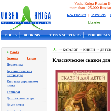
Vasha Kniga Russian B
more than 125,000 Russia
|
|
New Products
Bestsellers
Libraries
BOOKS
BOOKINIST
TOYS & SOUVENIRS
PERIODICALS
ON SALE
КАТАЛОГ
КНИГИ
ДЕТСК
Books
Авторы
Серии
Классические сказки для
Периодика
Букинистическая
литература
Книги на украинском
языке
Tamizdat
Детская литература
Дом и семья