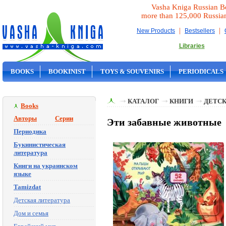
Vasha Kniga Russian B
more than 125,000 Russia
|
|
New Products
Bestsellers
Libraries
BOOKS
BOOKINIST
TOYS & SOUVENIRS
PERIODICALS
ON SALE
КАТАЛОГ
КНИГИ
ДЕТСК
Books
Авторы
Серии
Эти забавные животные
Периодика
Букинистическая
литература
Книги на украинском
языке
Tamizdat
Детская литература
Дом и семья