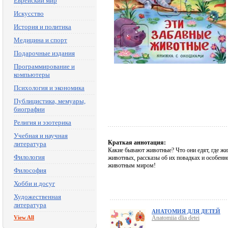
Еврейский мир
Искусство
История и политика
Медицина и спорт
Подарочные издания
Программирование и
компьютеры
Психология и экономика
Публицистика, мемуары,
биографии
Религия и эзотерика
Учебная и научная
Краткая аннотация:
литература
Какие бывают животные? Что они едят, где ж
Филология
животных, рассказы об их повадках и особенн
животным миром!
Философия
Хобби и досуг
Художественная
литература
АНАТОМИЯ ДЛЯ ДЕТЕЙ
View All
Anatomiia dlia detei