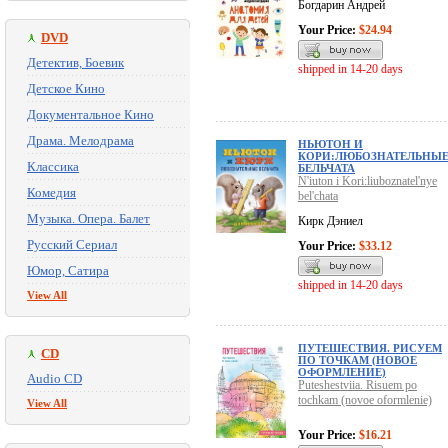
Богдарин Андрей
Your Price:
$24.94
DVD
Детектив, Боевик
shipped in 14-20 days
Детское Кино
Документальное Кино
Драма. Мелодрама
НЬЮТОН И
КОРИ:ЛЮБОЗНАТЕЛЬНЫ
Классика
БЕЛЬЧАТА
N'iuton i Kori:liuboznatel'nye
Комедия
bel'chata
Музыка. Опера. Балет
Кирк Дэниел
Русский Сериал
Your Price:
$33.12
Юмор, Сатира
shipped in 14-20 days
View All
ПУТЕШЕСТВИЯ. РИСУЕМ
CD
ПО ТОЧКАМ (НОВОЕ
ОФОРМЛЕНИЕ)
Audio CD
Puteshestviia. Risuem po
tochkam (novoe oformlenie)
View All
Your Price:
$16.21