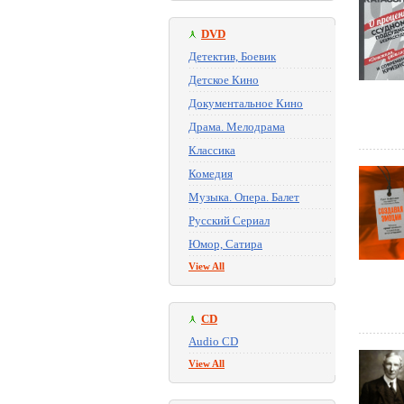
DVD
Детектив, Боевик
Детское Кино
Документальное Кино
Драма. Мелодрама
Классика
Комедия
Музыка. Опера. Балет
Русский Сериал
Юмор, Сатира
View All
CD
Audio CD
View All