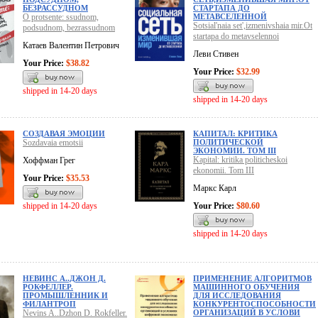
БЕЗРАССУДНОМ
СТАРТАПА ДО
O protsente: ssudnom,
МЕТАВСЕЛЕННОЙ
Sotsial'naia set',izmenivshaia mir.Ot
podsudnom, bezrassudnom
startapa do metavselennoi
Катаев Валентин Петрович
Леви Стивен
Your Price:
$38.82
Your Price:
$32.99
shipped in 14-20 days
shipped in 14-20 days
СОЗДАВАЯ ЭМОЦИИ
КАПИТАЛ: КРИТИКА
Sozdavaia emotsii
ПОЛИТИЧЕСКОЙ
ЭКОНОМИИ. ТОМ III
Kapital: kritika politicheskoi
Хоффман Грег
ekonomii. Tom III
Your Price:
$35.53
Маркс Карл
shipped in 14-20 days
Your Price:
$80.60
shipped in 14-20 days
НЕВИНС А..ДЖОН Д.
ПРИМЕНЕНИЕ АЛГОРИТМОВ
РОКФЕЛЛЕР.
МАШИННОГО ОБУЧЕНИЯ
ПРОМЫШЛЕННИК И
ДЛЯ ИССЛЕДОВАНИЯ
ФИЛАНТРОП
КОНКУРЕНТОСПОСОБНОСТИ
Nevins A..Dzhon D. Rokfeller.
ОРГАНИЗАЦИЙ В УСЛОВИ