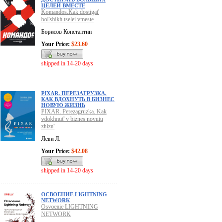
ЦЕЛЕЙ ВМЕСТЕ
Komandos.Kak dostigat'
bol'shikh tselei vmeste
Борисов Константин
Your Price:
$23.60
shipped in 14-20 days
PIXAR. ПЕРЕЗАГРУЗКА.
КАК ВДОХНУТЬ В БИЗНЕС
НОВУЮ ЖИЗНЬ
PIXAR. Perezagruzka. Kak
vdokhnut' v biznes novuiu
zhizn'
Леви Л.
Your Price:
$42.08
shipped in 14-20 days
ОСВОЕНИЕ LIGHTNING
NETWORK
Osvoenie LIGHTNING
NETWORK