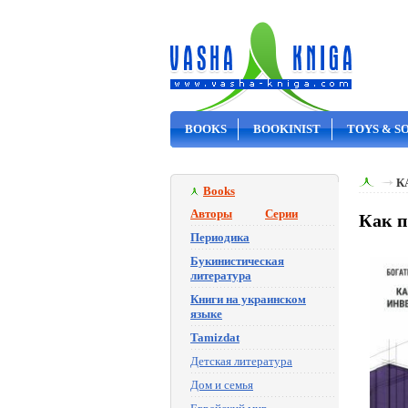
BOOKS
BOOKINIST
TOYS & S
ON SALE
К
Books
Авторы
Серии
Как п
Периодика
Букинистическая
литература
Книги на украинском
языке
Tamizdat
Детская литература
Дом и семья