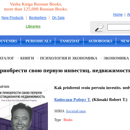
Vasha Kniga Russian Books,
more than 125,000 Russian Books.
|
Home
A
|
|
New Products
Bestsellers
On Sale
Libraries
OUVENIRS
PERIODICALS
TAMIZDAT
AUDOBOOKS
NEW
АТАЛОГ
КНИГИ
ПСИХОЛОГИЯ И ЭКОНОМИКА
ЭКОНОМИКА 
риобрести свою первую инвестиц. недвижимость
Kak priobresti svoiu pervuiu investits. ned
Кийосаки Роберт Т.
(Kiiosaki Robert T.)
SERIA:
Богатый папа
Type :
Books