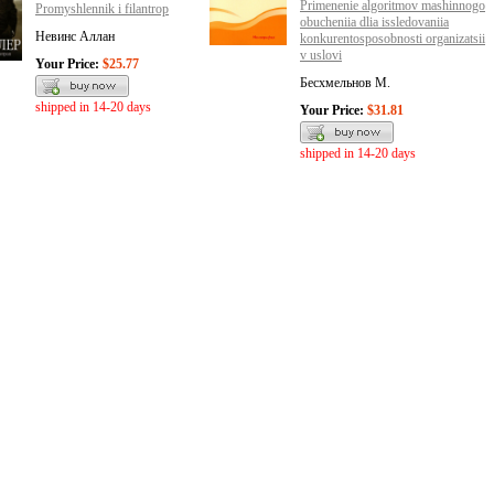
Primenenie algoritmov mashinnogo
Promyshlennik i filantrop
obucheniia dlia issledovaniia
Невинс Аллан
konkurentosposobnosti organizatsii
v uslovi
Your Price:
$25.77
Бесхмельнов М.
shipped in 14-20 days
Your Price:
$31.81
shipped in 14-20 days