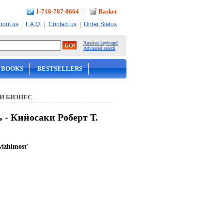
1-718-787-0664
|
Basket
|
|
|
bout us
F.A.Q.
Contact us
Order Status
Russian keyboard
Advanced search
 BOOKS
BESTSELLERS
И БИЗНЕС
 - Кийосаки Роберт Т.
vizhimost'