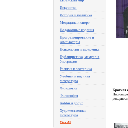
Еврейский мир
Искусство
История и политика
Медицина и спорт
Подарочные издания
Программирование и
компьютеры
Психология и экономика
Публицистика, мемуары,
биографии
Религия и эзотерика
Учебная и научная
литература
Филология
Краткая 
Настоящие 
Философия
доходност
Хобби и досуг
Художественная
литература
View All