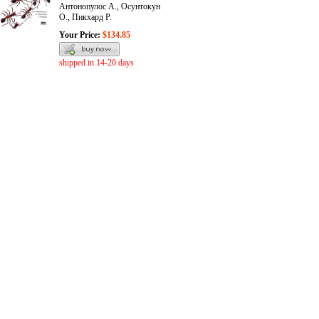
Антонопулос А., Осунтокун
О., Пикхард Р.
Your Price:
$134.85
shipped in 14-20 days