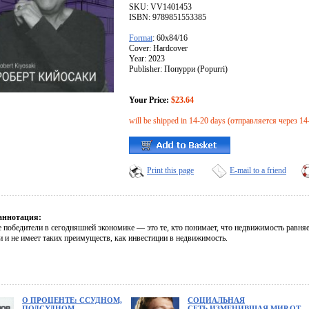
SKU: VV1401453
ISBN: 9789851553385
Format
: 60x84/16
Cover: Hardcover
Year: 2023
Publisher: Попурри (Popurri)
Your Price:
$23.64
will be shipped in 14-20 days (отправляется через 14
Print this page
E-mail to a friend
аннотация:
победители в сегодняшней экономике — это те, кто понимает, что недвижимость равняет
и и не имеет таких преимуществ, как инвестиции в недвижимость.
О ПРОЦЕНТЕ: ССУДНОМ,
СОЦИАЛЬНАЯ
ПОДСУДНОМ,
СЕТЬ,ИЗМЕНИВШАЯ МИР.ОТ