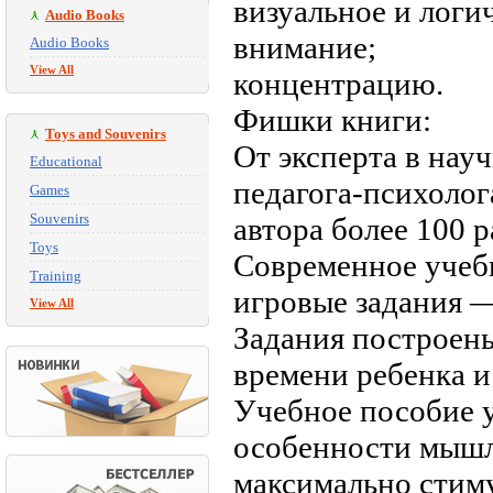
визуальное и логи
Audio Books
внимание;
Audio Books
View All
концентрацию.
Фишки книги:
Toys and Souvenirs
От эксперта в нау
Educational
педагога-психолог
Games
Souvenirs
автора более 100 
Toys
Современное учеб
Training
игровые задания 
View All
Задания построен
времени ребенка и
Учебное пособие 
особенности мышл
максимально стиму