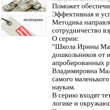
Поможет обеспечит
Эффективная и усп
Методика направле
сотрудничество вз
О серии:
"Школа Ирины Мал
дошкольников от и
апробированных р
Владимировна Мал
самого маленького
наукам.
В серию входят те
логике и окружающ