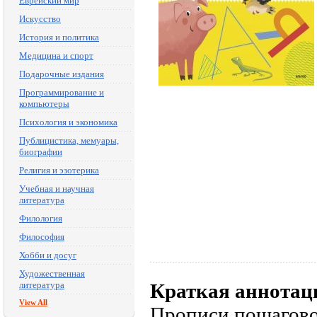
Еврейский мир
Искусство
История и политика
Медицина и спорт
Подарочные издания
Программирование и
компьютеры
Психология и экономика
Публицистика, мемуары,
биографии
Религия и эзотерика
Учебная и научная
литература
Филология
Философия
Хобби и досуг
Художественная
литература
Краткая аннотац
View All
Прописи пошагово 