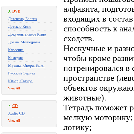
алфавита, подгото
DVD
входящих в состав
Детектив, Боевик
способность к ана
Детское Кино
Документальное Кино
сходств.
Драма. Мелодрама
Нескучные и разно
Классика
чтобы кроме разви
Комедия
Музыка. Опера. Балет
потренировался в 
Русский Сериал
пространстве (лев
Юмор, Сатира
объектов окружающ
View All
животные).
Тетрадь поможет р
CD
Audio CD
мелкую моторику;
View All
логику;