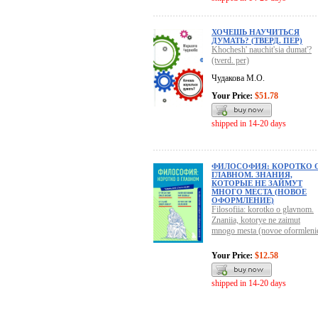
ХОЧЕШЬ НАУЧИТЬСЯ
ДУМАТЬ? (ТВЕРД. ПЕР)
Khochesh' nauchit'sia dumat'?
(tverd. per)
Чудакова М.О.
Your Price:
$51.78
shipped in 14-20 days
ФИЛОСОФИЯ: КОРОТКО 
ГЛАВНОМ. ЗНАНИЯ,
КОТОРЫЕ НЕ ЗАЙМУТ
МНОГО МЕСТА (НОВОЕ
ОФОРМЛЕНИЕ)
Filosofiia: korotko o glavnom.
Znaniia, kotorye ne zaimut
mnogo mesta (novoe oformleni
Your Price:
$12.58
shipped in 14-20 days