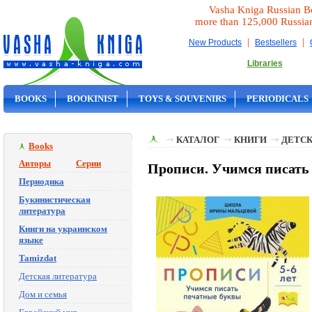
Vasha Kniga Russian B
more than 125,000 Russia
|
|
New Products
Bestsellers
Libraries
BOOKS
BOOKINIST
TOYS & SOUVENIRS
PERIODICALS
ON SALE
КАТАЛОГ
КНИГИ
ДЕТСК
Books
Авторы
Серии
Прописи. Учимся писать 
Периодика
Букинистическая
литература
Книги на украинском
языке
Tamizdat
Детская литература
Дом и семья