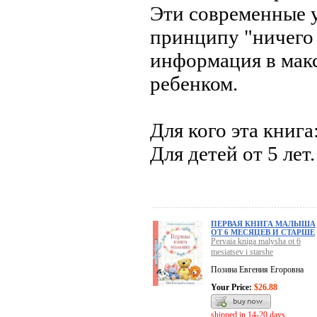
Эти современные 
принципу "ничего 
информация в мак
ребенком.
Для кого эта книга
Для детей от 5 лет.
ПЕРВАЯ КНИГА МАЛЫША
ОТ 6 МЕСЯЦЕВ И СТАРШЕ
Pervaia kniga malysha ot 6
mesiatsev i starshe
Позина Евгения Егоровна
Your Price:
$26.88
shipped in 14-20 days