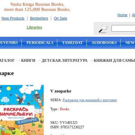
Vasha Kniga Russian Books,
more than 125,000 Russian Books.
|
Home
A
|
|
New Products
Bestsellers
On Sale
Libraries
OUVENIRS
PERIODICALS
TAMIZDAT
AUDOBOOKS
NEW
АТАЛОГ
КНИГИ
ДЕТСКАЯ ЛИТЕРАТУРА
КНИЖКИ ДЛЯ САМЫ
парке
V zooparke
SERIA:
Раскраски для малышей с квестами
Type :
Books
SKU: VV1401321
ISBN: 9785171230227