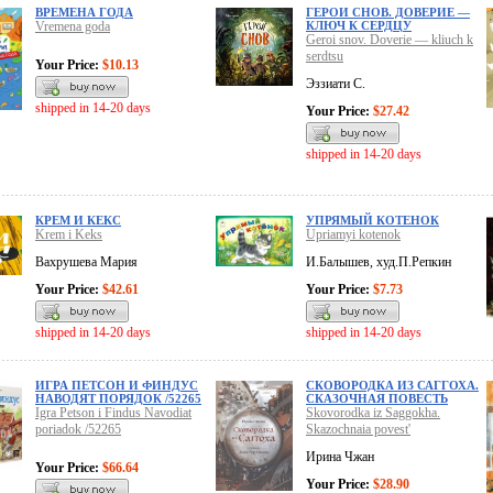
ВРЕМЕНА ГОДА
ГЕРОИ СНОВ. ДОВЕРИЕ —
Vremena goda
КЛЮЧ К СЕРДЦУ
Geroi snov. Doverie — kliuch k
serdtsu
Your Price:
$10.13
Эззиати С.
shipped in 14-20 days
Your Price:
$27.42
shipped in 14-20 days
КРЕМ И КЕКС
УПРЯМЫЙ КОТЕНОК
Krem i Keks
Upriamyi kotenok
Вахрушева Мария
И.Балышев, худ.П.Репкин
Your Price:
$42.61
Your Price:
$7.73
shipped in 14-20 days
shipped in 14-20 days
ИГРА ПЕТСОН И ФИНДУС
СКОВОРОДКА ИЗ САГГОХА.
НАВОДЯТ ПОРЯДОК /52265
СКАЗОЧНАЯ ПОВЕСТЬ
Igra Petson i Findus Navodiat
Skovorodka iz Saggokha.
poriadok /52265
Skazochnaia povest'
Ирина Чжан
Your Price:
$66.64
Your Price:
$28.90