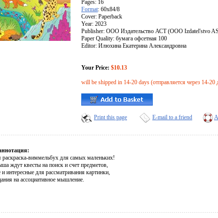
Pages: 16
Format
: 60x84/8
Cover: Paperback
Year: 2023
Publisher: ООО Издательство АСТ (OOO Izdatel'stvo A
Paper Quality: бумага офсетная 100
Editor: Илюхина Екатерина Александровна
Your Price:
$10.13
will be shipped in 14-20 days (отправляется через 14-20 
Print this page
E-mail to a friend
A
аннотация:
я раскраска-виммельбух для самых маленьких!
ыша ждут квесты на поиск и счет предметов,
 и интересные для рассматривания картинки,
адания на ассоциативное мышление.