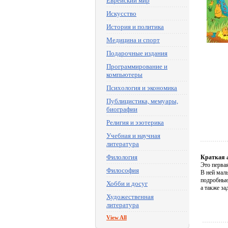
Еврейский мир
Искусство
История и политика
Медицина и спорт
Подарочные издания
Программирование и
компьютеры
Психология и экономика
Публицистика, мемуары,
биографии
Религия и эзотерика
Учебная и научная
литература
Филология
Краткая 
Это перва
Философия
В ней мал
подробные
Хобби и досуг
а также з
Художественная
литература
View All