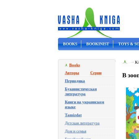
BOOKS
BOOKINIST
TOYS & S
ON SALE
К
Books
Авторы
Серии
В зоо
Периодика
Букинистическая
литература
Книги на украинском
языке
Tamizdat
Детская литература
Дом и семья