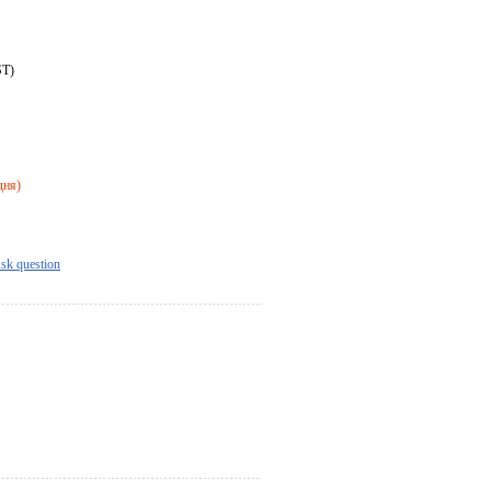
ST)
дня)
sk question