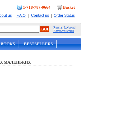
1-718-787-0664
|
Basket
|
|
|
bout us
F.A.Q.
Contact us
Order Status
Russian keyboard
Advanced search
 BOOKS
BESTSELLERS
Х МАЛЕНЬКИХ