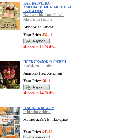
КАК БАБУШКА
УМЕНЬШИЛАСЬ. АКСИНЬЯ
LA PALOMA
Kak babushka umen'shilas'.
Aksin'ia La Paloma
Аксинья La Paloma
Your Price:
$32.44
shipped in 14-20 days
ПЯТЬ СКАЗОК О ЛЮБВИ
Piat' skazok o liubvi
Андерсен Ганс Христиан
Your Price:
$61.11
shipped in 14-20 days
Я ХОЧУ В ШКОЛУ
Ia khochu v shkolu
Жвалевский А.В., Пастернак
Е.Б.
Your Price:
$43.60