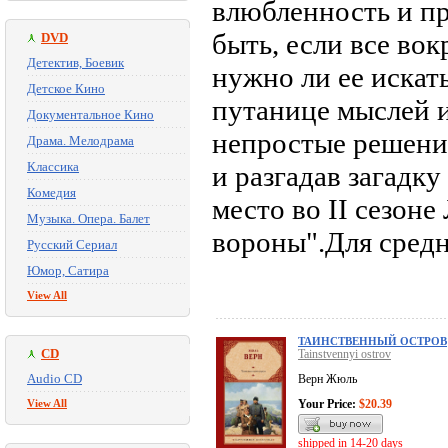
влюбленность и пр
быть, если все вок
DVD
Детектив, Боевик
нужно ли ее искат
Детское Кино
путанице мыслей 
Документальное Кино
непростые решения
Драма. Мелодрама
Классика
и разгадав загадку
Комедия
место во II cезон
Музыка. Опера. Балет
вороны".Для средн
Русский Сериал
Юмор, Сатира
View All
ТАИНСТВЕННЫЙ ОСТРОВ
CD
Tainstvennyi ostrov
Audio CD
Верн Жюль
View All
Your Price:
$20.39
shipped in 14-20 days