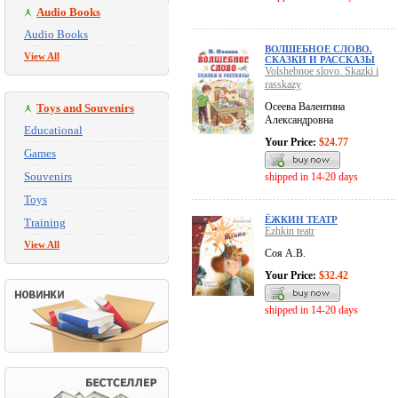
Audio Books
Audio Books
ВОЛШЕБНОЕ СЛОВО.
View All
СКАЗКИ И РАССКАЗЫ
Volshebnoe slovo. Skazki i
rasskazy
Осеева Валентина
Toys and Souvenirs
Александровна
Educational
Your Price:
$24.77
Games
Souvenirs
shipped in 14-20 days
Toys
ЁЖКИН ТЕАТР
Training
Ezhkin teatr
View All
Соя А.В.
Your Price:
$32.42
shipped in 14-20 days