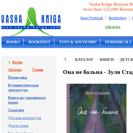
Vasha Kniga Russian B
more than 125,000 Russia
|
|
New Products
Bestsellers
Libraries
BOOKS
BOOKINIST
TOYS & SOUVENIRS
PERIODICALS
ON SALE
КАТАЛОГ
КНИГИ
ДЕТСК
Books
Авторы
Серии
Она не больна - Зуля Ст
Периодика
Букинистическая
литература
Книги на украинском
языке
Tamizdat
Детская литература
Дом и семья