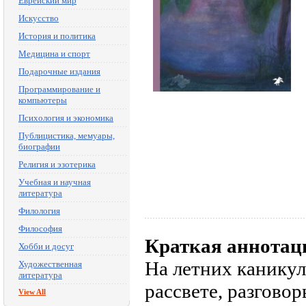
Еврейский мир
Искусство
История и политика
Медицина и спорт
Подарочные издания
Программирование и
компьютеры
Психология и экономика
Публицистика, мемуары,
биографии
Религия и эзотерика
Учебная и научная
литература
Филология
Философия
Краткая аннотац
Хобби и досуг
На летних каникул
Художественная
литература
рассвете, разговор
View All