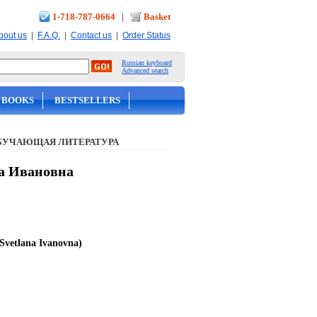
1-718-787-0664
|
Basket
|
|
|
bout us
F.A.Q.
Contact us
Order Status
Russian keyboard
Advanced search
 BOOKS
BESTSELLERS
БУЧАЮЩАЯ ЛИТЕРАТУРА
на Ивановна
Svetlana Ivanovna)