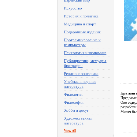
Еврейский мир
Искусство
История и политика
Медицина и спорт
Подарочные издания
Программирование и
компьютеры
Психология и экономика
Публицистика, мемуары,
биографии
Религия и эзотерика
Учебная и научная
литература
Краткая 
Филология
Предлагае
Философия
Оно содер
разработа
Хобби и досуг
Может быт
Художественная
литература
View All