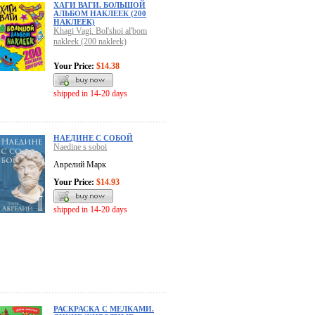
ХАГИ ВАГИ. БОЛЬШОЙ
АЛЬБОМ НАКЛЕЕК (200
НАКЛЕЕК)
Khagi Vagi. Bol'shoi al'bom
nakleek (200 nakleek)
Your Price:
$14.38
shipped in 14-20 days
НАЕДИНЕ С СОБОЙ
Naedine s soboi
Аврелий Марк
Your Price:
$14.93
shipped in 14-20 days
РАСКРАСКА С МЕЛКАМИ.