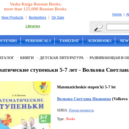
Vasha Kniga Russian Books,
more than 125,000 Russian Books.
|
Home
A
|
|
New Products
Bestsellers
On Sale
Libraries
OUVENIRS
PERIODICALS
TAMIZDAT
AUDOBOOKS
NEW
АТАЛОГ
КНИГИ
ДЕТСКАЯ ЛИТЕРАТУРА
РАЗВИВАЮЩАЯ И О
атические ступеньки 5-7 лет - Волкова Светла
Matematicheskie stupen'ki 5-7 let
Волкова Светлана Ивановна
(Volkova 
SERIA:
Преемственность
Type :
Books