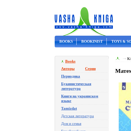
BOOKS
BOOKINIST
TOYS & S
ON SALE
К
Books
Авторы
Серии
Матем
Периодика
Букинистическая
литература
Книги на украинском
языке
Tamizdat
Детская литература
Дом и семья