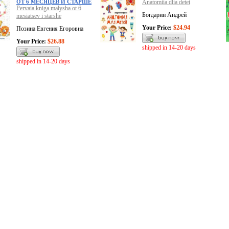
ОТ 6 МЕСЯЦЕВ И СТАРШЕ
Anatomiia dlia detei
Pervaia kniga malysha ot 6
Богдарин Андрей
mesiatsev i starshe
Your Price:
$24.94
Позина Евгения Егоровна
Your Price:
$26.88
shipped in 14-20 days
shipped in 14-20 days