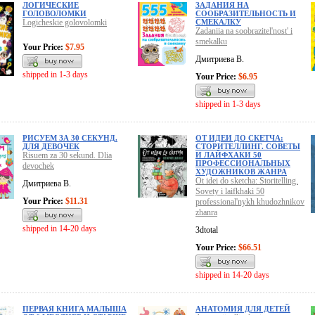
ЛОГИЧЕСКИЕ
ЗАДАНИЯ НА
ГОЛОВОЛОМКИ
СООБРАЗИТЕЛЬНОСТЬ И
Logicheskie golovolomki
СМЕКАЛКУ
Zadaniia na soobrazitel'nost' i
smekalku
Your Price:
$7.95
Дмитриева В.
shipped in 1-3 days
Your Price:
$6.95
shipped in 1-3 days
РИСУЕМ ЗА 30 СЕКУНД.
ОТ ИДЕИ ДО СКЕТЧА:
ДЛЯ ДЕВОЧЕК
СТОРИТЕЛЛИНГ. СОВЕТЫ
Risuem za 30 sekund. Dlia
И ЛАЙФХАКИ 50
ПРОФЕССИОНАЛЬНЫХ
devochek
ХУДОЖНИКОВ ЖАНРА
Ot idei do sketcha: Storitelling.
Дмитриева В.
Sovety i laifkhaki 50
Your Price:
$11.31
professional'nykh khudozhnikov
zhanra
shipped in 14-20 days
3dtotal
Your Price:
$66.51
shipped in 14-20 days
ПЕРВАЯ КНИГА МАЛЫША
АНАТОМИЯ ДЛЯ ДЕТЕЙ