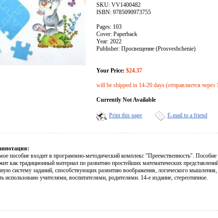
SKU: VV1400482
ISBN: 9785090973755
Pages: 103
Cover: Paperback
Year: 2022
Publisher: Просвещение (Prosveshchenie)
Your Price:
$24.37
will be shipped in 14-20 days (отправляется через 
Currently Not Available
Print this page
E-mail to a friend
аннотация:
мое пособие входит в программно-методический комплекс "Преемственность". Пособие п
жит как традиционный материал по развитию простейших математических представлений 
нную систему заданий, способствующих развитию воображения, логического мышления, в
ь использовано учителями, воспитателями, родителями. 14-е издание, стереотипное.