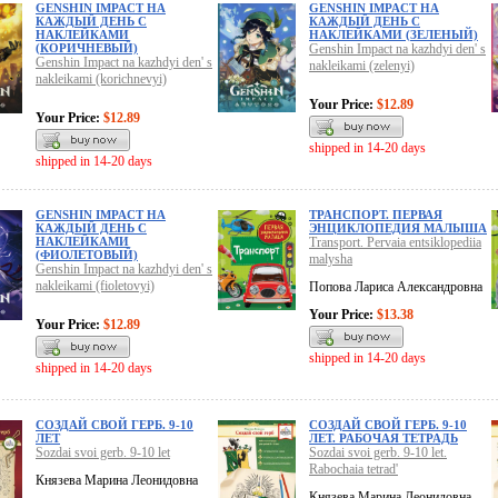
GENSHIN IMPACT НА
GENSHIN IMPACT НА
КАЖДЫЙ ДЕНЬ С
КАЖДЫЙ ДЕНЬ С
НАКЛЕЙКАМИ
НАКЛЕЙКАМИ (ЗЕЛЕНЫЙ)
(КОРИЧНЕВЫЙ)
Genshin Impact na kazhdyi den' s
Genshin Impact na kazhdyi den' s
nakleikami (zelenyi)
nakleikami (korichnevyi)
Your Price:
$12.89
Your Price:
$12.89
shipped in 14-20 days
shipped in 14-20 days
GENSHIN IMPACT НА
ТРАНСПОРТ. ПЕРВАЯ
КАЖДЫЙ ДЕНЬ С
ЭНЦИКЛОПЕДИЯ МАЛЫША
НАКЛЕЙКАМИ
Transport. Pervaia entsiklopediia
(ФИОЛЕТОВЫЙ)
malysha
Genshin Impact na kazhdyi den' s
nakleikami (fioletovyi)
Попова Лариса Александровна
Your Price:
$13.38
Your Price:
$12.89
shipped in 14-20 days
shipped in 14-20 days
СОЗДАЙ СВОЙ ГЕРБ. 9-10
СОЗДАЙ СВОЙ ГЕРБ. 9-10
ЛЕТ
ЛЕТ. РАБОЧАЯ ТЕТРАДЬ
Sozdai svoi gerb. 9-10 let
Sozdai svoi gerb. 9-10 let.
Rabochaia tetrad'
Князева Марина Леонидовна
Князева Марина Леонидовна