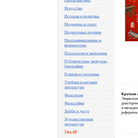
Еврейский мир
Искусство
История и политика
Медицина и спорт
Подарочные издания
Программирование и
компьютеры
Психология и экономика
Публицистика, мемуары,
биографии
Религия и эзотерика
Учебная и научная
литература
Краткая 
Филология
Энциклопе
Философия
доисторич
и наглядн
Хобби и досуг
рефератов
Художественная
литература
View All