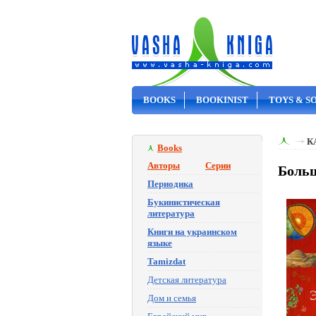
BOOKS
BOOKINIST
TOYS & S
ON SALE
К
Books
Авторы
Серии
Больш
Периодика
Букинистическая
литература
Книги на украинском
языке
Tamizdat
Детская литература
Дом и семья