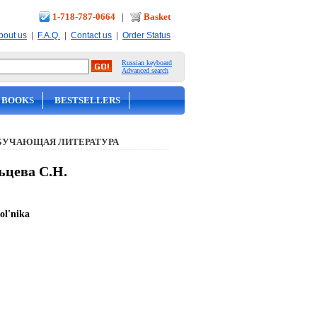
1-718-787-0664
|
Basket
|
|
|
bout us
F.A.Q.
Contact us
Order Status
Russian keyboard
Advanced search
 BOOKS
BESTSELLERS
БУЧАЮЩАЯ ЛИТЕРАТУРА
ьцева С.Н.
kol'nika