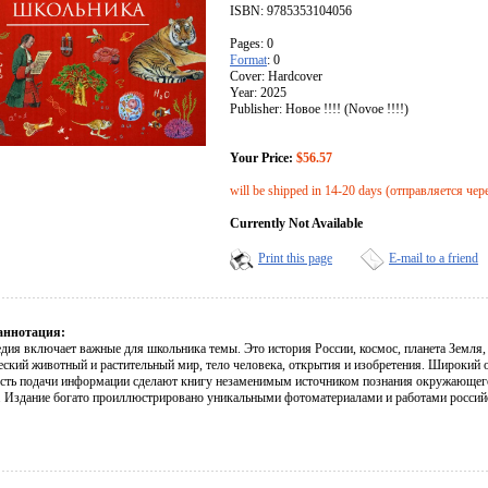
ISBN: 9785353104056
Pages: 0
Format
: 0
Cover: Hardcover
Year: 2025
Publisher: Новое !!!! (Novoe !!!!)
Your Price:
$56.57
will be shipped in 14-20 days (отправляется чер
Currently Not Available
Print this page
E-mail to a friend
аннотация:
дия включает важные для школьника темы. Это история России, космос, планета Земля
еский животный и растительный мир, тело человека, открытия и изобретения. Широкий о
ость подачи информации сделают книгу незаменимым источником познания окружающег
. Издание богато проиллюстрировано уникальными фотоматериалами и работами россий