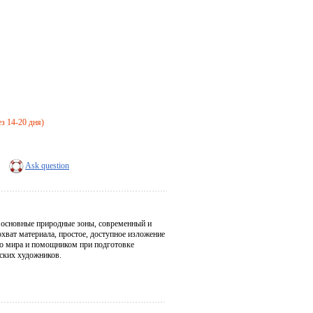
ез 14-20 дня)
Ask question
, основные природные зоны, современный и
хват материала, простое, доступное изложение
о мира и помощником при подготовке
ских художников.