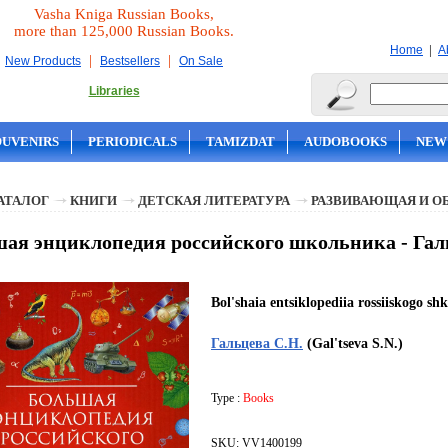
Vasha Kniga Russian Books,
more than 125,000 Russian Books.
|
Home
A
|
|
New Products
Bestsellers
On Sale
Libraries
OUVENIRS
PERIODICALS
TAMIZDAT
AUDOBOOKS
NEW
АТАЛОГ
КНИГИ
ДЕТСКАЯ ЛИТЕРАТУРА
РАЗВИВАЮЩАЯ И О
ая энциклопедия российского школьника - Гал
Bol'shaia entsiklopediia rossiiskogo sh
Гальцева С.Н.
(Gal'tseva S.N.)
Type :
Books
SKU: VV1400199