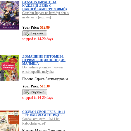
GENSHIN IMPACT НА
КАЖДЫЙ ДЕНЬ С
НАКЛЕЙКАМИ (РОЗОВЫЙ)
Genshin Impact na kazhdyi den' s
nakleikami (rozovyi)
Your Price:
$12.89
shipped in 14-20 days
ДОМАШНИЕ ПИТОМЦЫ.
ПЕРВАЯ ЭНЦИКЛОПЕДИЯ
МАЛЫША
Domashnie pitomtsy. Pervaia
entsiklopediia malysha
Попова Лариса Александровна
Your Price:
$13.38
shipped in 14-20 days
СОЗДАЙ СВОЙ ГЕРБ. 10-11
ЛЕТ. РАБОЧАЯ ТЕТРАДЬ
Sozdai svoi gerb. 10-11 let.
Rabochaia tetrad'
Князева Марина Леонидовна