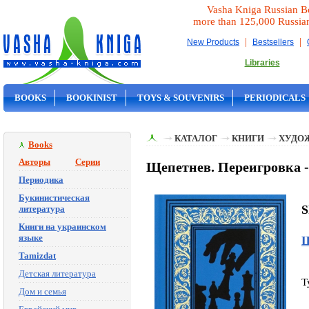
Vasha Kniga Russian B
more than 125,000 Russia
|
|
New Products
Bestsellers
Libraries
BOOKS
BOOKINIST
TOYS & SOUVENIRS
PERIODICALS
ON SALE
КАТАЛОГ
КНИГИ
ХУДО
Books
Авторы
Серии
Щепетнев. Переигровка -
Периодика
Букинистическая
S
литература
Книги на украинском
языке
Щ
Tamizdat
Детская литература
T
Дом и семья