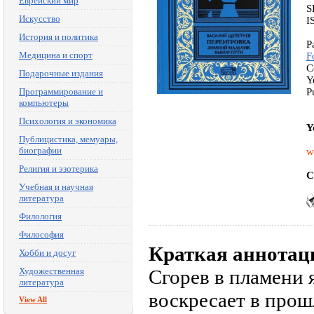
Еврейский мир
S
Искусство
I
История и политика
P
Медицина и спорт
F
C
Подарочные издания
Y
Программирование и
P
компьютеры
Психология и экономика
Y
Публицистика, мемуары,
биографии
w
Религия и эзотерика
C
Учебная и научная
литература
Филология
Философия
Краткая аннотац
Хобби и досуг
Художественная
Сгорев в пламени 
литература
воскресает в прошл
View All