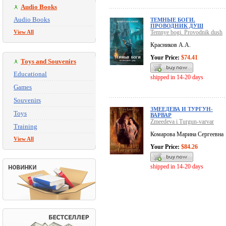
Audio Books
Audio Books
ТЕМНЫЕ БОГИ.
ПРОВОДНИК ДУШ
View All
Temnye bogi. Provodnik dush
Красников А.А.
Your Price:
$74.41
Toys and Souvenirs
Educational
shipped in 14-20 days
Games
Souvenirs
ЗМЕЕДЕВА И ТУРГУН-
Toys
ВАРВАР
Zmeedeva i Turgun-varvar
Training
Комарова Марина Сергеевна
View All
Your Price:
$84.26
shipped in 14-20 days