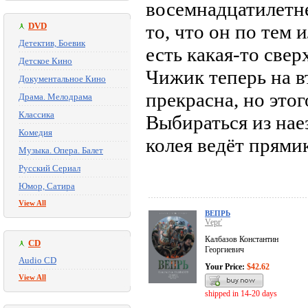
восемнадцатилетн
DVD
то, что он по тем
Детектив, Боевик
есть какая-то све
Детское Кино
Чижик теперь на в
Документальное Кино
прекрасна, но это
Драма. Мелодрама
Классика
Выбираться из нае
Комедия
колея ведёт прями
Музыка. Опера. Балет
Русский Сериал
Юмор, Сатира
View All
ВЕПРЬ
Vepr'
Калбазов Константин
CD
Георгиевич
Audio CD
Your Price:
$42.62
View All
shipped in 14-20 days