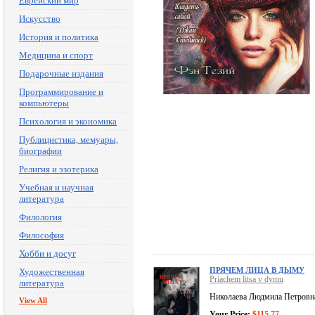
Еврейский мир
Искусство
История и политика
Медицина и спорт
Подарочные издания
Программирование и
компьютеры
Психология и экономика
Публицистика, мемуары,
биографии
Религия и эзотерика
Учебная и научная
литература
Филология
Философия
Хобби и досуг
ПРЯЧЕМ ЛИЦА В ДЫМУ
Художественная
Priachem litsa v dymu
литература
Николаева Людмила Петровн
View All
Your Price:
$115.77