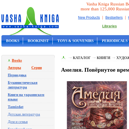
Vasha Kniga Russian B
more than 125,000 Russia
|
|
New Products
Bestsellers
Libraries
BOOKS
BOOKINIST
TOYS & SOUVENIRS
PERIODICALS
ON SALE
КАТАЛОГ
КНИГИ
ХУДО
Books
Авторы
Серии
Амелия. Повёрнутое врем
Периодика
Букинистическая
литература
Книги на украинском
языке
Tamizdat
Детская литература
Дом и семья