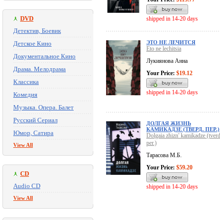
DVD
shipped in 14-20 days
Детектив, Боевик
ЭТО НЕ ЛЕЧИТСЯ
Детское Кино
Eto ne lechitsia
Документальное Кино
Лукиянова Анна
Драма. Мелодрама
Your Price:
$19.12
Классика
shipped in 14-20 days
Комедия
Музыка. Опера. Балет
Русский Сериал
ДОЛГАЯ ЖИЗНЬ
КАМИКАДЗЕ (ТВЕРД. ПЕР.)
Юмор, Сатира
Dolgaia zhizn' kamikadze (tverd
per.)
View All
Тарасова М.Б.
Your Price:
$59.20
CD
Audio CD
shipped in 14-20 days
View All