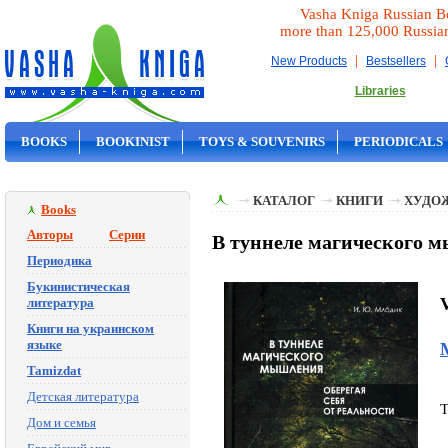
Vasha Kniga Russian B
more than 125,000 Russia
|
|
New Products
Bestsellers
Libraries
BOOKS
BOOKINIST
TOYS & SOUVENIRS
PERIODICALS
ON SALE
КАТАЛОГ
КНИГИ
ХУДО
Books
Авторы
Серии
В туннеле магического 
Периодика
Букинистическая
литература
Книги на украинском
языке
Tamizdat
Детская литература
T
Дом и семья