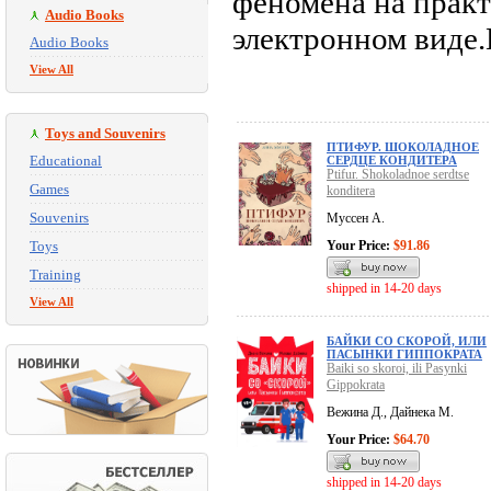
феномена на практ
Audio Books
электронном виде.
Audio Books
View All
Toys and Souvenirs
ПТИФУР. ШОКОЛАДНОЕ
Educational
СЕРДЦЕ КОНДИТЕРА
Ptifur. Shokoladnoe serdtse
Games
konditera
Souvenirs
Муссен А.
Toys
Your Price:
$91.86
Training
shipped in 14-20 days
View All
БАЙКИ СО СКОРОЙ, ИЛИ
ПАСЫНКИ ГИППОКРАТА
Baiki so skoroi, ili Pasynki
Gippokrata
Вежина Д., Дайнека М.
Your Price:
$64.70
shipped in 14-20 days