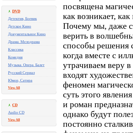
посвящена магичес
DVD
как возникает, как
Детектив, Боевик
Почему мы, даже 
Детское Кино
верить в волшебны
Документальное Кино
Драма. Мелодрама
способы решения с
Классика
когда вместе с ил
Комедия
утрачиваем веру в
Музыка. Опера. Балет
входят художеств
Русский Сериал
Юмор, Сатира
феномен магическо
View All
суть этого явления
и роман предназна
CD
однако будут поле
Audio CD
View All
постоянно сталки