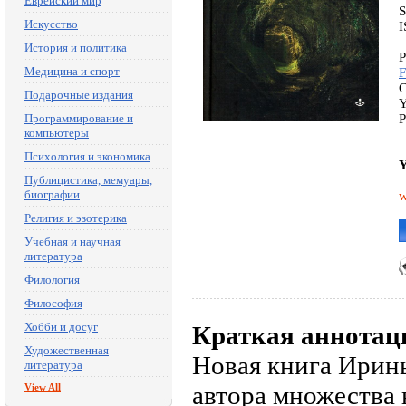
Еврейский мир
Искусство
I
История и политика
P
Медицина и спорт
F
C
Подарочные издания
Y
Программирование и
P
компьютеры
Психология и экономика
Y
Публицистика, мемуары,
биографии
w
Религия и эзотерика
Учебная и научная
литература
Филология
Философия
Хобби и досуг
Краткая аннотац
Художественная
Новая книга Ирин
литература
автора множества
View All