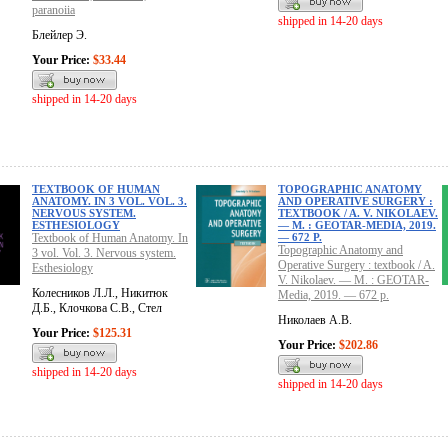
paranoiia
shipped in 14-20 days
Блейлер Э.
Your Price:
$33.44
shipped in 14-20 days
TEXTBOOK OF HUMAN
TOPOGRAPHIC ANATOMY
ANATOMY. IN 3 VOL. VOL. 3.
AND OPERATIVE SURGERY :
NERVOUS SYSTEM.
TEXTBOOK / A. V. NIKOLAEV.
ESTHESIOLOGY
— M. : GEOTAR-MEDIA, 2019.
Textbook of Human Anatomy. In
— 672 P.
Topographic Anatomy and
3 vol. Vol. 3. Nervous system.
Operative Surgery : textbook / A.
Esthesiology
V. Nikolaev. — M. : GEOTAR-
Колесников Л.Л., Никитюк
Media, 2019. — 672 p.
Д.Б., Клочкова С.В., Стел
Николаев А.В.
Your Price:
$125.31
Your Price:
$202.86
shipped in 14-20 days
shipped in 14-20 days