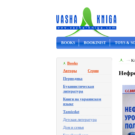
BOOKS
BOOKINIST
TOYS & S
ON SALE
К
Books
Авторы
Серии
Нефро
Периодика
Букинистическая
литература
Книги на украинском
языке
Tamizdat
Детская литература
Дом и семья