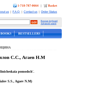
1-718-787-0664
|
Basket
|
|
|
bout us
F.A.Q.
Contact us
Order Status
Russian keyboard
Advanced search
 BOOKS
BESTSELLERS
ИЦИНА
ялов С.С., Агаев Н.М
iklinicheskaia pomoshch'.
ialov S.S., Agaev N.M)