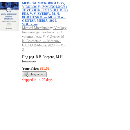
MEDICAL MICROBIOLOGY,
VIROLOGY, IMMUNOLOGY :
TEXTBOOK : IN 2 VOLUMES /
EDS. V. V. ZVEREV, M. N.
BOICHENKO. — MOSCOW :
GEOTAR-MEDIA, 2020. —
VOL. 2. —
Medical Microbiology, Virology,
Immunology : textbook : in 2
volumes / eds. V. V. Zverev, M.
N. Boichenko. — Moscow :
GEOTAR-Media, 2020. — Vol.
2. —
Под ред. В.В. Зверева, М.Н.
Бойченко
Your Price:
$91.68
shipped in 14-20 days