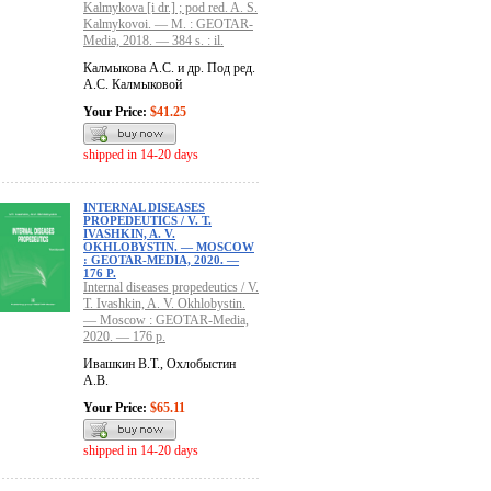
Kalmykova [i dr.] ; pod red. A. S.
Kalmykovoi. — M. : GEOTAR-
Media, 2018. — 384 s. : il.
Калмыкова А.С. и др. Под ред.
А.С. Калмыковой
Your Price:
$41.25
shipped in 14-20 days
INTERNAL DISEASES
PROPEDEUTICS / V. T.
IVASHKIN, A. V.
OKHLOBYSTIN. — MOSCOW
: GEOTAR-MEDIA, 2020. —
176 P.
Internal diseases propedeutics / V.
T. Ivashkin, A. V. Okhlobystin.
— Moscow : GEOTAR-Media,
2020. — 176 p.
Ивашкин В.Т., Охлобыстин
А.В.
Your Price:
$65.11
shipped in 14-20 days