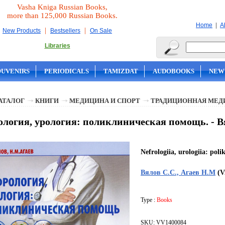
Vasha Kniga Russian Books,
more than 125,000 Russian Books.
|
Home
A
|
|
New Products
Bestsellers
On Sale
Libraries
OUVENIRS
PERIODICALS
TAMIZDAT
AUDOBOOKS
NEW
АТАЛОГ
КНИГИ
МЕДИЦИНА И СПОРТ
ТРАДИЦИОННАЯ МЕД
логия, урология: поликлиническая помощь. - В
Nefrologiia, urologiia: pol
Вялов С.С., Агаев Н.М
(V
Type :
Books
SKU: VV1400084