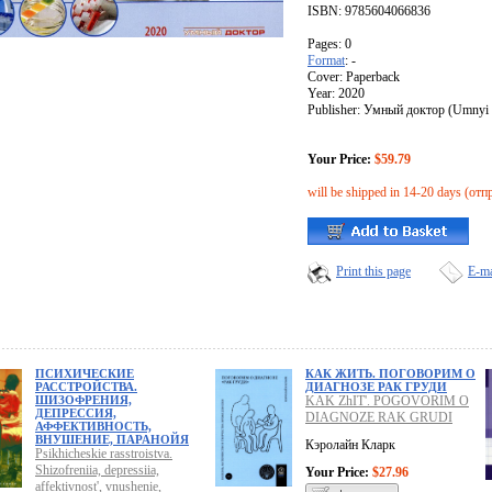
ISBN: 9785604066836
Pages: 0
Format
: -
Cover: Paperback
Year: 2020
Publisher: Умный доктор (Umnyi 
Your Price:
$59.79
will be shipped in 14-20 days (от
Print this page
E-ma
ПСИХИЧЕСКИЕ
КАК ЖИТЬ. ПОГОВОРИМ О
РАССТРОЙСТВА.
ДИАГНОЗЕ РАК ГРУДИ
ШИЗОФРЕНИЯ,
KAK ZhIT'. POGOVORIM O
ДЕПРЕССИЯ,
DIAGNOZE RAK GRUDI
АФФЕКТИВНОСТЬ,
ВНУШЕНИЕ, ПАРАНОЙЯ
Кэролайн Кларк
Psikhicheskie rasstroistva.
Shizofreniia, depressiia,
Your Price:
$27.96
affektivnost', vnushenie,