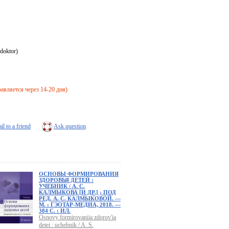
doktor)
правляется через 14-20 дня)
il to a friend
Ask question
ОСНОВЫ ФОРМИРОВАНИЯ
ЗДОРОВЬЯ ДЕТЕЙ :
УЧЕБНИК / А. С.
КАЛМЫКОВА [И ДР.] ; ПОД
РЕД. А. С. КАЛМЫКОВОЙ. —
М. : ГЭОТАР-МЕДИА, 2018. —
384 С. : ИЛ.
Osnovy formirovaniia zdorov'ia
detei : uchebnik / A. S.