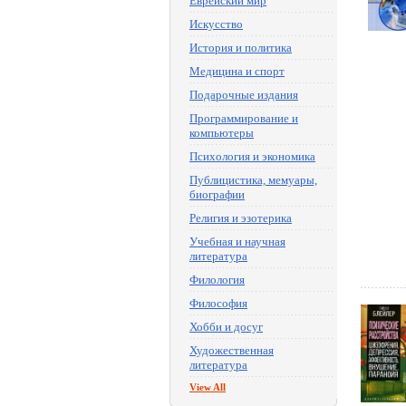
Еврейский мир
Искусство
История и политика
Медицина и спорт
Подарочные издания
Программирование и
компьютеры
Психология и экономика
Публицистика, мемуары,
биографии
Религия и эзотерика
Учебная и научная
литература
Филология
Философия
Хобби и досуг
Художественная
литература
View All