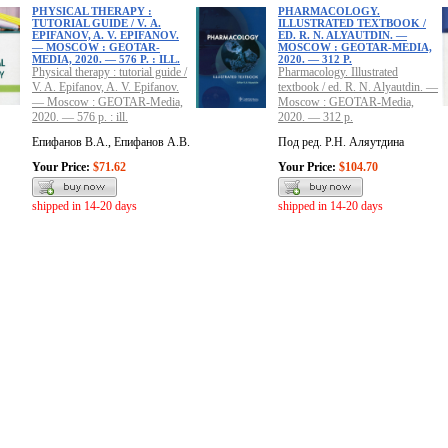
PHYSICAL THERAPY :
PHARMACOLOGY.
TUTORIAL GUIDE / V. А.
ILLUSTRATED TEXTBOOK /
EPIFANOV, A. V. EPIFANOV.
ED. R. N. ALYAUTDIN. —
— MOSCOW : GEOTAR-
MOSCOW : GEOTAR-MEDIA,
MEDIA, 2020. — 576 P. : ILL.
2020. — 312 P.
Physical therapy : tutorial guide /
Pharmacology. Illustrated
V. A. Epifanov, A. V. Epifanov.
textbook / ed. R. N. Alyautdin. —
— Moscow : GEOTAR-Media,
Moscow : GEOTAR-Media,
2020. — 576 p. : ill.
2020. — 312 p.
Епифанов В.А., Епифанов А.В.
Под ред. Р.Н. Аляутдина
Your Price:
$71.62
Your Price:
$104.70
shipped in 14-20 days
shipped in 14-20 days