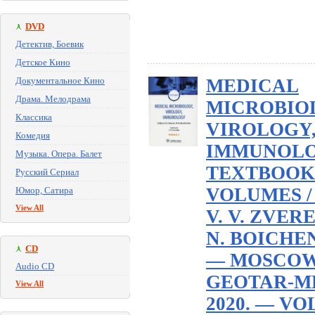
DVD
Детектив, Боевик
Детское Кино
Документальное Кино
MEDICAL
Драма. Мелодрама
MICROBIO
Классика
VIROLOGY
Комедия
IMMUNOLO
Музыка. Опера. Балет
TEXTBOOK :
Русский Сериал
VOLUMES /
Юмор, Сатира
View All
V. V. ZVERE
N. BOICHE
CD
— MOSCOW
Audio CD
GEOTAR-M
View All
2020. — VOL