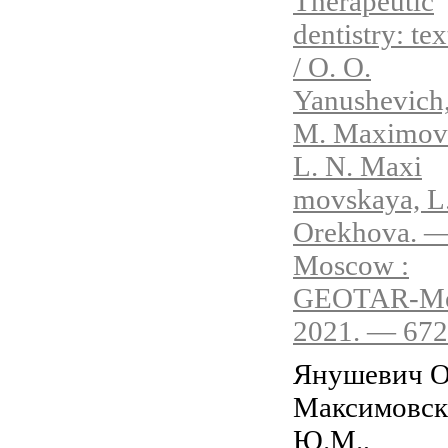
Therapeutic
dentistry: te
/ O. O.
Yanushevich,
M. Maximovs
L. N. Maxi
movskaya, L.
Orekhova. 
Moscow :
GEOTAR-Me
2021. — 672
Янушевич О
Максимовс
Ю.М.,