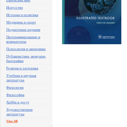
Еврейский мир
Искусство
История и политика
Медицина и спорт
Подарочные издания
Программирование и
компьютеры
Психология и экономика
Публицистика, мемуары,
биографии
Религия и эзотерика
Учебная и научная
литература
Филология
Философия
Хобби и досуг
Художественная
литература
View All