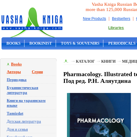
Vasha Kniga Russian B
more than 125,000 Russia
|
|
New Products
Bestsellers
Libraries
BOOKS
BOOKINIST
TOYS & SOUVENIRS
PERIODICALS
ON SALE
КАТАЛОГ
КНИГИ
МЕДИЦ
Books
Авторы
Серии
Pharmacology. Illustrated 
Периодика
Под ред. Р.Н. Аляутдина
Букинистическая
литература
Книги на украинском
языке
Tamizdat
Детская литература
Дом и семья