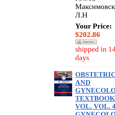
Максимовск
Л.Н
Your Price:
$202.86
shipped in 1
days
OBSTETRI
AND
GYNECOLO
TEXTBOOK :
VOL. VOL. 4
GYNECOLO