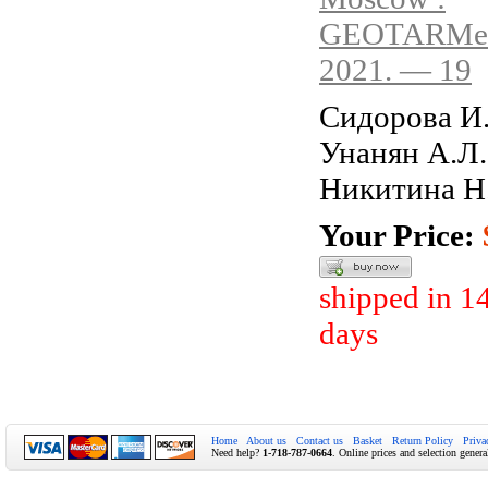
GEOTARMed
2021. — 19
Сидорова И.
Унанян А.Л.
Никитина Н
Your Price:
shipped in 1
days
Home
About us
Contact us
Basket
Return Policy
Priva
Need help?
1-718-787-0664
. Online prices and selection genera