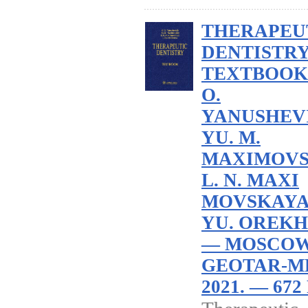
THERAPEU
DENTISTRY
TEXTBOOK 
O.
YANUSHEV
YU. M.
MAXIMOVS
L. N. MAXI
MOVSKAYA,
YU. OREKH
— MOSCOW
GEOTAR-M
2021. — 672 