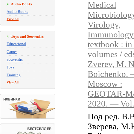
Medical
Audio Books
Audio Books
Microbiolog
View All
Virology,
Immunology 
Toys and Souvenirs
textbook : in
Educational
Games
volumes / eds
Souvenirs
Zverev, M. N
Toys
Boichenko.
Training
Moscow :
View All
GEOTAR-Me
2020. — Vol
Под ред. В.В
Зверева, М.