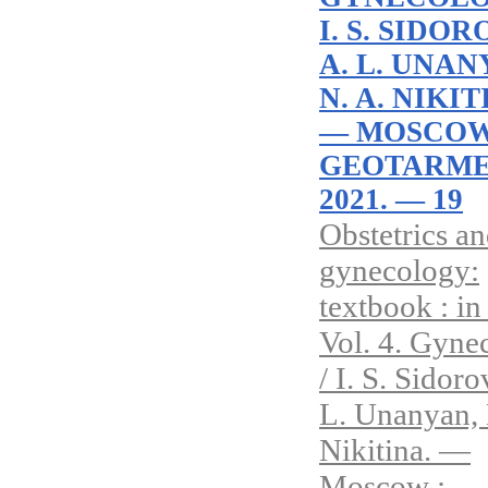
I. S. SIDOR
A. L. UNAN
N. A. NIKIT
— MOSCOW
GEOTARME
2021. — 19
Obstetrics a
gynecology:
textbook : in
Vol. 4. Gyne
/ I. S. Sidoro
L. Unanyan, 
Nikitina. —
Moscow :