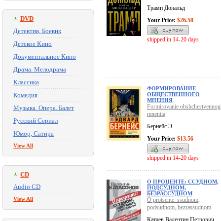
Трамп Дональд
DVD
Your Price:
$26.58
Детектив, Боевик
shipped in 14-20 days
Детское Кино
Документальное Кино
Драма. Мелодрама
Классика
ФОРМИРОВАНИЕ
Комедия
ОБЩЕСТВЕННОГО
МНЕНИЯ
Formirovanie obshchestvennog
Музыка. Опера. Балет
mneniia
Русский Сериал
Бернейс Э.
Юмор, Сатира
Your Price:
$13.56
View All
shipped in 14-20 days
CD
О ПРОЦЕНТЕ: ССУДНОМ,
Audio CD
ПОДСУДНОМ,
БЕЗРАССУДНОМ
View All
O protsente: ssudnom,
podsudnom, bezrassudnom
Катаев Валентин Петрович