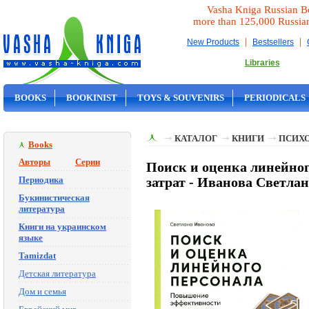
Vasha Kniga Russian B
more than 125,000 Russia
|
|
New Products
Bestsellers
Libraries
BOOKS
BOOKINIST
TOYS & SOUVENIRS
PERIODICALS
ON SALE
КАТАЛОГ
КНИГИ
ПСИХ
Books
Авторы
Серии
Поиск и оценка линейно
Периодика
затрат - Иванова Светла
Букинистическая
литература
Книги на украинском
языке
Tamizdat
Детская литература
Дом и семья