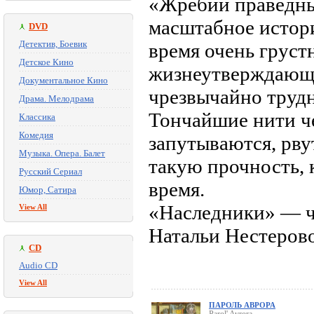
«Жребий праведн
масштабное истори
DVD
Детектив, Боевик
время очень груст
Детское Кино
жизнеутверждающи
Документальное Кино
чрезвычайно трудн
Драма. Мелодрама
Тончайшие нити че
Классика
Комедия
запутываются, рву
Музыка. Опера. Балет
такую прочность, 
Русский Сериал
время.
Юмор, Сатира
«Наследники» — че
View All
Натальи Нестеров
CD
Audio CD
View All
ПАРОЛЬ АВРОРА