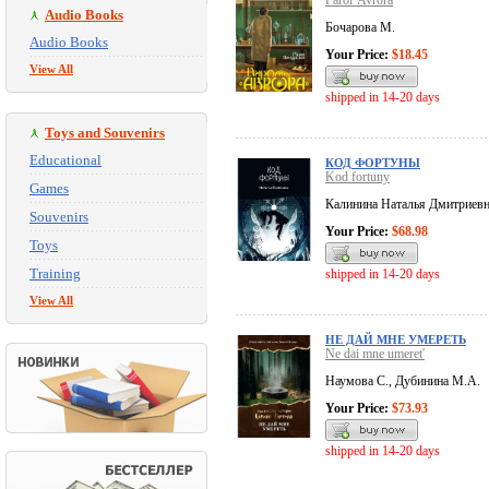
Parol' Avrora
Audio Books
Бочарова М.
Audio Books
Your Price:
$18.45
View All
shipped in 14-20 days
Toys and Souvenirs
Educational
КОД ФОРТУНЫ
Kod fortuny
Games
Калинина Наталья Дмитриев
Souvenirs
Your Price:
$68.98
Toys
Training
shipped in 14-20 days
View All
НЕ ДАЙ МНЕ УМЕРЕТЬ
Ne dai mne umeret'
Наумова С., Дубинина М.А.
Your Price:
$73.93
shipped in 14-20 days