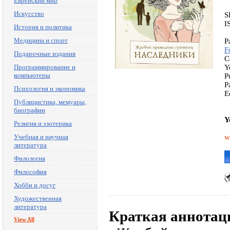
Еврейский мир
Искусство
S
I
История и политика
Медицина и спорт
P
F
Подарочные издания
C
Программирование и
Y
компьютеры
P
P
Психология и экономика
E
Публицистика, мемуары,
биографии
Y
Религия и эзотерика
Учебная и научная
w
литература
Филология
Философия
Хобби и досуг
Художественная
литература
Краткая аннотац
View All