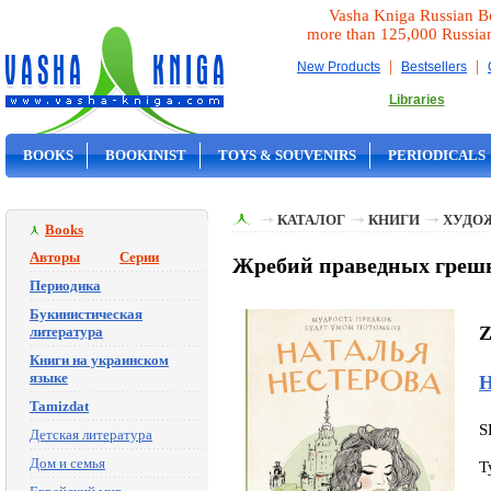
Vasha Kniga Russian B
more than 125,000 Russia
|
|
New Products
Bestsellers
Libraries
BOOKS
BOOKINIST
TOYS & SOUVENIRS
PERIODICALS
ON SALE
КАТАЛОГ
КНИГИ
ХУДО
Books
Авторы
Серии
Жребий праведных грешн
Периодика
Букинистическая
Z
литература
Книги на украинском
языке
Н
Tamizdat
S
Детская литература
Дом и семья
T