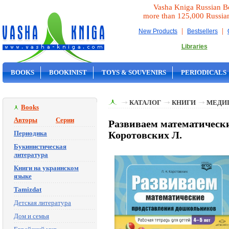
Vasha Kniga Russian B
more than 125,000 Russia
|
|
New Products
Bestsellers
Libraries
BOOKS
BOOKINIST
TOYS & SOUVENIRS
PERIODICALS
ON SALE
КАТАЛОГ
КНИГИ
МЕДИ
Books
Авторы
Серии
Развиваем математически
Периодика
Коротовских Л.
Букинистическая
литература
Книги на украинском
языке
Tamizdat
Детская литература
Дом и семья