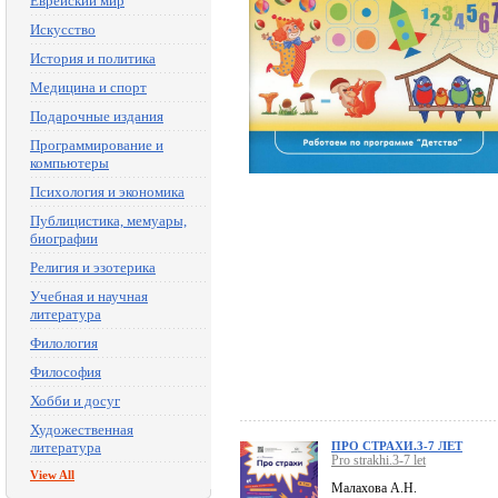
Еврейский мир
Искусство
История и политика
Медицина и спорт
Подарочные издания
Программирование и
компьютеры
Психология и экономика
Публицистика, мемуары,
биографии
Религия и эзотерика
Учебная и научная
литература
Филология
Философия
Хобби и досуг
Художественная
литература
ПРО СТРАХИ.3-7 ЛЕТ
Pro strakhi.3-7 let
View All
Малахова А.Н.