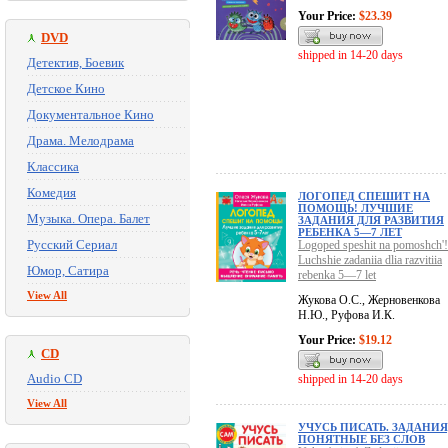
Your Price:
$23.39
DVD
shipped in 14-20 days
Детектив, Боевик
Детское Кино
Документальное Кино
Драма. Мелодрама
Классика
Комедия
ЛОГОПЕД СПЕШИТ НА
ПОМОЩЬ! ЛУЧШИЕ
Музыка. Опера. Балет
ЗАДАНИЯ ДЛЯ РАЗВИТИЯ
РЕБЕНКА 5—7 ЛЕТ
Русский Сериал
Logoped speshit na pomoshch'!
Luchshie zadaniia dlia razvitiia
Юмор, Сатира
rebenka 5—7 let
View All
Жукова О.С., Жерновенкова
Н.Ю., Руфова И.К.
Your Price:
$19.12
CD
Audio CD
shipped in 14-20 days
View All
УЧУСЬ ПИСАТЬ. ЗАДАНИЯ
ПОНЯТНЫЕ БЕЗ СЛОВ