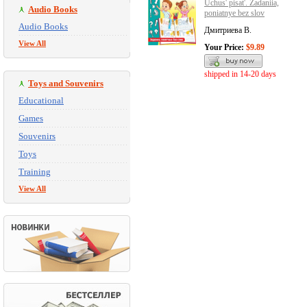
Uchus' pisat'. Zadaniia,
Audio Books
poniatnye bez slov
Audio Books
Дмитриева В.
View All
Your Price:
$9.89
shipped in 14-20 days
Toys and Souvenirs
Educational
Games
Souvenirs
Toys
Training
View All