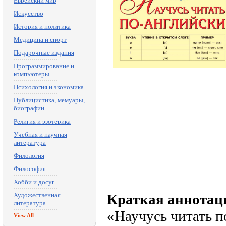
Еврейский мир
Искусство
История и политика
Медицина и спорт
Подарочные издания
Программирование и
компьютеры
Психология и экономика
Публицистика, мемуары,
биографии
Религия и эзотерика
Учебная и научная
литература
Филология
Философия
Хобби и досуг
Художественная
Краткая аннотац
литература
«Научусь читать 
View All