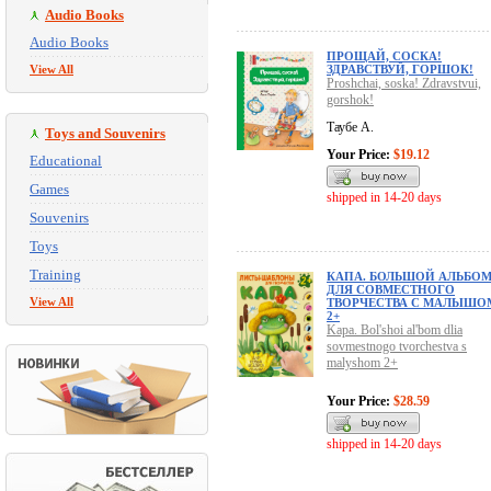
Audio Books
Audio Books
ПРОЩАЙ, СОСКА!
View All
ЗДРАВСТВУЙ, ГОРШОК!
Proshchai, soska! Zdravstvui,
gorshok!
Таубе А.
Toys and Souvenirs
Your Price:
$19.12
Educational
Games
shipped in 14-20 days
Souvenirs
Toys
Training
КАПА. БОЛЬШОЙ АЛЬБО
ДЛЯ СОВМЕСТНОГО
View All
ТВОРЧЕСТВА С МАЛЫШО
2+
Kapa. Bol'shoi al'bom dlia
sovmestnogo tvorchestva s
malyshom 2+
Your Price:
$28.59
shipped in 14-20 days