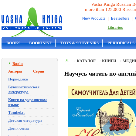
Vasha Kniga Russian B
more than 125,000 Russia
|
|
New Products
Bestsellers
Libraries
BOOKS
BOOKINIST
TOYS & SOUVENIRS
PERIODICALS
ON SALE
КАТАЛОГ
КНИГИ
МЕДИ
Books
Авторы
Серии
Научусь читать по-англи
Периодика
Букинистическая
литература
Книги на украинском
языке
Tamizdat
Детская литература
Дом и семья