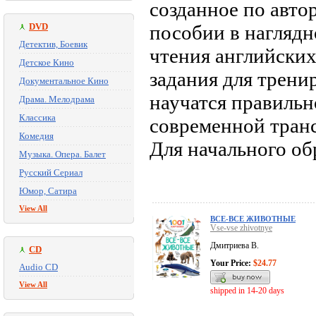
созданное по авто
DVD
пособии в нагляд
Детектив, Боевик
чтения английских
Детское Кино
задания для трени
Документальное Кино
научатся правильн
Драма. Мелодрама
Классика
современной тран
Комедия
Для начального об
Музыка. Опера. Балет
Русский Сериал
Юмор, Сатира
View All
ВСЕ-ВСЕ ЖИВОТНЫЕ
Vse-vse zhivotnye
Дмитриева В.
CD
Your Price:
$24.77
Audio CD
View All
shipped in 14-20 days