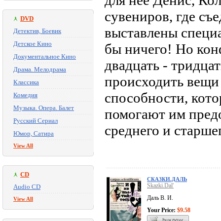
для нее Денис, Ко
сувениров, где съе
DVD
выставлены специа
Детектив, Боевик
Детское Кино
бы ничего! Но конф
Документальное Кино
двадцать - тридца
Драма. Мелодрама
происходить вещи
Классика
способности, кото
Комедия
Музыка. Опера. Балет
помогают им предо
Русский Сериал
среднего и старше
Юмор, Сатира
View All
CD
СКАЗКИ.ДАЛЬ
Skazki.Dal'
Audio CD
Даль В. И.
View All
Your Price:
$9.58