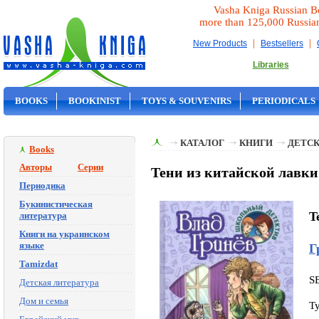
Vasha Kniga Russian B
more than 125,000 Russia
|
|
New Products
Bestsellers
Libraries
BOOKS
BOOKINIST
TOYS & SOUVENIRS
PERIODICALS
ON SALE
КАТАЛОГ
КНИГИ
ДЕТСК
Books
Авторы
Серии
Тени из китайской лавки
Периодика
Букинистическая
T
литература
Книги на украинском
языке
Г
Tamizdat
S
Детская литература
Дом и семья
T