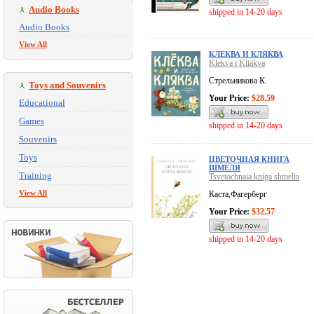
Audio Books
shipped in 14-20 days
Audio Books
View All
КЛЕКВА И КЛЯКВА
Klekva i Kliakva
Стрельникова К.
Toys and Souvenirs
Your Price:
$28.59
Educational
Games
shipped in 14-20 days
Souvenirs
Toys
ЦВЕТОЧНАЯ КНИГА
ШМЕЛЯ
Training
Tsvetochnaia kniga shmelia
View All
Каста,Фагерберг
Your Price:
$32.57
shipped in 14-20 days