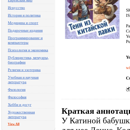
Еврейский мир
Искусство
S
I
История и политика
Медицина и спорт
Pa
Подарочные издания
Co
Ye
Программирование и
P
компьютеры
Психология и экономика
Yo
Публицистика, мемуары,
биографии
wi
Религия и эзотерика
Учебная и научная
Cu
литература
Филология
Философия
Хобби и досуг
Краткая аннотац
Художественная
литература
У Катиной бабушки
View All