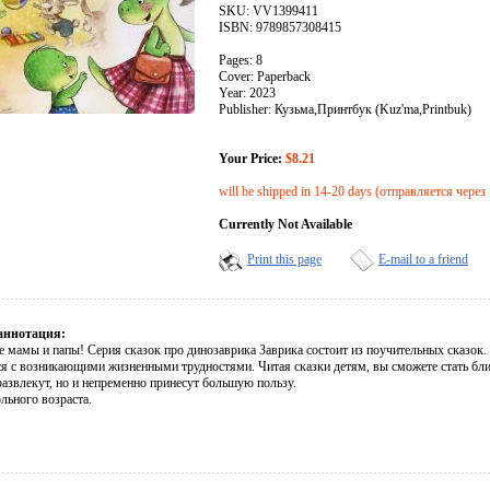
SKU: VV1399411
ISBN: 9789857308415
Pages: 8
Cover: Paperback
Year: 2023
Publisher: Кузьма,Принтбук (Kuz'ma,Printbuk)
Your Price:
$8.21
will be shipped in 14-20 days (отправляется через
Currently Not Available
Print this page
E-mail to a friend
аннотация:
 мамы и папы! Серия сказок про динозаврика Заврика состоит из поучительных сказок.
ся с возникающими жизненными трудностями. Читая сказки детям, вы сможете стать бли
развлекут, но и непременно принесут большую пользу.
льного возраста.