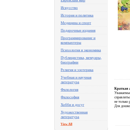
Еврейский мир
Искусство
История и политика
Медицина и спорт
Подарочные издания
Программирование и
компьютеры
Психология и экономика
Публицистика, мемуары,
биографии
Религия и эзотерика
Учебная и научная
литература
Краткая 
Филология
Уважаемые
Философия
справлять
не только 
Хобби и досуг
Для дошко
Художественная
литература
View All