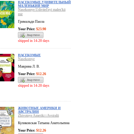
НАСЕКОМЫЕ.УДИВИТЕЛЬНЫЙ
МАЛЕНЬКИЙ МИР
Nasekomye.Udivitel'nyi malen'kii
mir
Гримальди Паола
Your Price:
$23.90
shipped in 14-20 days
НАСЕКОМЫЕ
Nasekomye
Маврина Л. В.
Your Price:
$12.26
shipped in 14-20 days
ЖИВОТНЫЕ АМЕРИКИ И
АВСТРАЛИИ
Zhivotnye Ameriki i Avstralii
Куликовская Татьяна Анатольевна
Your Price:
$12.26