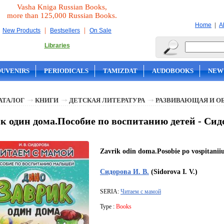
Vasha Kniga Russian Books,
more than 125,000 Russian Books.
|
Home
A
|
|
New Products
Bestsellers
On Sale
Libraries
OUVENIRS
PERIODICALS
TAMIZDAT
AUDOBOOKS
NEW
АТАЛОГ
КНИГИ
ДЕТСКАЯ ЛИТЕРАТУРА
РАЗВИВАЮЩАЯ И О
к один дома.Пособие по воспитанию детей - Сидо
Zavrik odin doma.Posobie po vospitaniiu
Сидорова И. В.
(Sidorova I. V.)
SERIA:
Читаем с мамой
Type :
Books