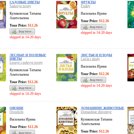
САДОВЫЕ ЦВЕТЫ
ФРУКТЫ
Sadovye tsvety
Frukty
Куликовская Татьяна
Васильева Ирина
Анатольевна
Your Price:
$12.26
Your Price:
$12.26
shipped in 14-20 days
shipped in 14-20 days
ЛЕСНЫЕ И ПОЛЕВЫЕ
ЛИСТЬЯ И ПЛОДЫ
ЦВЕТЫ
List'ia i plody
Lesnye i polevye tsvety
Васильева Ирина
Куликовская Татьяна
Your Price:
$12.26
Анатольевна
Your Price:
$12.26
shipped in 14-20 days
shipped in 14-20 days
ОВОЩИ
ДОМАШНИЕ ЖИВОТНЫЕ
Ovoshchi
Domashnie zhivotnye
Васильева Ирина
Куликовская Татьяна
Анатольевна
Your Price:
$12.26
Your Price:
$12.26