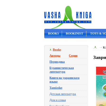
BOOKS
BOOKINIST
TOYS & S
ON SALE
К
Books
Авторы
Серии
Заври
Периодика
Букинистическая
литература
Книги на украинском
языке
Tamizdat
Детская литература
Дом и семья