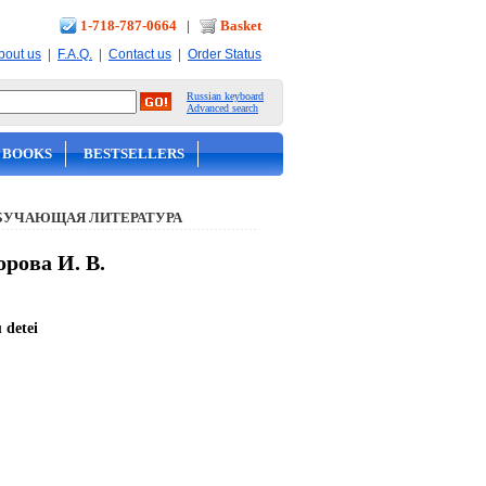
1-718-787-0664
|
Basket
|
|
|
bout us
F.A.Q.
Contact us
Order Status
Russian keyboard
Advanced search
 BOOKS
BESTSELLERS
БУЧАЮЩАЯ ЛИТЕРАТУРА
рова И. В.
 detei