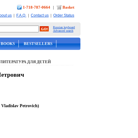
1-718-787-0664
|
Basket
|
|
|
bout us
F.A.Q.
Contact us
Order Status
Russian keyboard
Advanced search
 BOOKS
BESTSELLERS
ЛИТЕРАТУРА ДЛЯ ДЕТЕЙ
Петрович
Vladislav Petrovich)