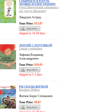
СОБИРАЕТСЯ В ПУТЬ
(НОВЫЕ ИЛЛЮСТРАЦИИ)
Peppi Dlinnyichulok sobiraetsia v
put' (novye illiustratsii)
Линдгрен Астрид
Your Price:
$13.87
shipped in 14-20 days
ЛЕНТЯЙ С ПОДУШКОЙ
Lentiai s podushkoi
Лифшиц Владимир
Александрович
Your Price:
$19.95
shipped in 1-3 days
РАССКАЗЫ.ЖИТКОВ
Rasskazy.Zhitkov
Житков Борис Степанович
Your Price:
$9.87