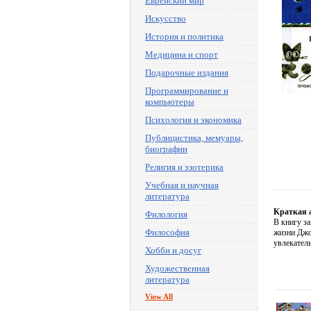
Еврейский мир
Искусство
История и политика
Медицина и спорт
Подарочные издания
Программирование и
компьютеры
Психология и экономика
Публицистика, мемуары,
биографии
Религия и эзотерика
Учебная и научная
литература
Краткая 
Филология
В книгу з
Философия
жизни Джо
увлекател
Хобби и досуг
Художественная
литература
View All