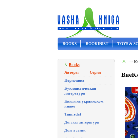
BOOKS
BOOKINIST
TOYS & S
ON SALE
К
Books
Авторы
Серии
ВнеКл
Периодика
Букинистическая
литература
Книги на украинском
языке
Tamizdat
Детская литература
Дом и семья