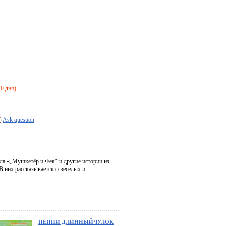
20 дня)
Ask question
ла «„Мушкетёр и Фея“ и другие истории из
 них рассказывается о веселых и
ПЕППИ ДЛИННЫЙЧУЛОК