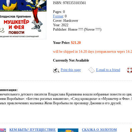
ISBN: 9785353103561
Pages: 0
Format
: 0
Cover: Hardcover
Year: 2022
Publisher: Новое !!!! (Novoe !!!!)
Your Price:
$21.20
will be shipped in 14-20 days (отправляется через 14-
Currently Not Available
Print this page
E-mail to a friend
аннотация:
амечательного детского писателя Владислава Крапивина вошли избранные повести из цик
нни Воробьёва»: «Бегство рогатых викингов», «След крокодила» и «Мушкетер и Фея». В
ьных приключениях мальчика Жени Воробьева по прозвищу Джонни и его друзей.
КЕМ БЫТЬ? ПУТЕШЕСТВИЕ
СКАЗКА О ЗОЛОТОМ