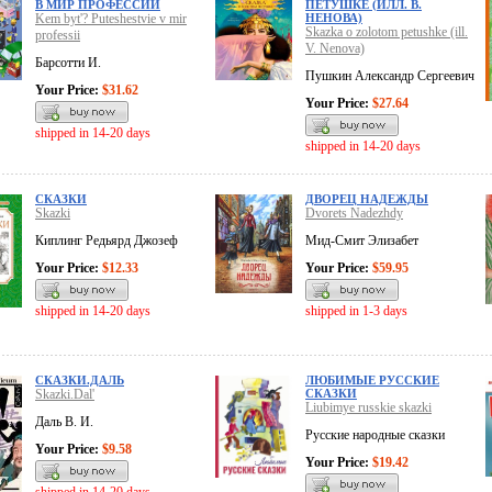
В МИР ПРОФЕССИЙ
ПЕТУШКЕ (ИЛЛ. В.
Kem byt'? Puteshestvie v mir
НЕНОВА)
Skazka o zolotom petushke (ill.
professii
V. Nenova)
Барсотти И.
Пушкин Александр Сергеевич
Your Price:
$31.62
Your Price:
$27.64
shipped in 14-20 days
shipped in 14-20 days
СКАЗКИ
ДВОРЕЦ НАДЕЖДЫ
Skazki
Dvorets Nadezhdy
Киплинг Редьярд Джозеф
Мид-Смит Элизабет
Your Price:
$12.33
Your Price:
$59.95
shipped in 14-20 days
shipped in 1-3 days
СКАЗКИ.ДАЛЬ
ЛЮБИМЫЕ РУССКИЕ
Skazki.Dal'
СКАЗКИ
Liubimye russkie skazki
Даль В. И.
Русские народные сказки
Your Price:
$9.58
Your Price:
$19.42