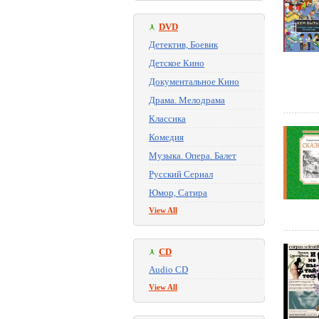
DVD
Детектив, Боевик
Детское Кино
Документальное Кино
Драма. Мелодрама
Классика
Комедия
Музыка. Опера. Балет
Русский Сериал
Юмор, Сатира
View All
CD
Audio CD
View All