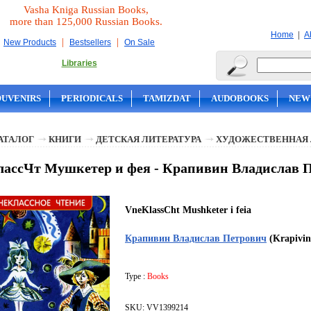
Vasha Kniga Russian Books,
more than 125,000 Russian Books.
|
Home
A
|
|
New Products
Bestsellers
On Sale
Libraries
OUVENIRS
PERIODICALS
TAMIZDAT
AUDOBOOKS
NEW
АТАЛОГ
КНИГИ
ДЕТСКАЯ ЛИТЕРАТУРА
ХУДОЖЕСТВЕННАЯ 
ассЧт Мушкетер и фея - Крапивин Владислав 
VneKlassCht Mushketer i feia
Крапивин Владислав Петрович
(Krapivin 
Type :
Books
SKU: VV1399214