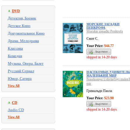
DVD
Детектив, Боевик
МОРСКИЕ ЗАГАДКИ
Детское Кино
ПЕНКРОФА
Morskie zagadki Penkrofa
Документальное Кино
Смит С.
Драма. Мелодрама
Your Price:
$44.77
Классика
Комедия
shipped in 14-20 days
Музыка. Опера. Балет
Русский Сериал
НАСЕКОМЫЕ.УДИВИТЕЛ
МАЛЕНЬКИЙ МИР
Юмор, Сатира
Nasekomye.Udivitel'nyi malen'k
mir
View All
Гримальди Паола
Your Price:
$23.90
CD
shipped in 14-20 days
Audio CD
View All