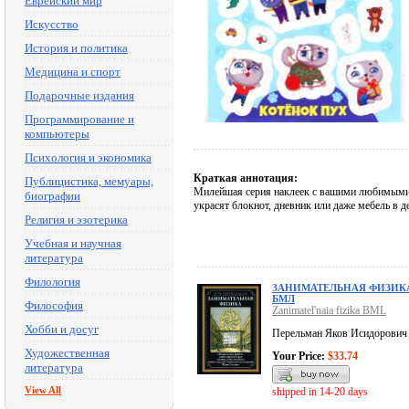
Еврейский мир
Искусство
История и политика
Медицина и спорт
Подарочные издания
Программирование и
компьютеры
Психология и экономика
Краткая аннотация:
Публицистика, мемуары,
Милейшая серия наклеек с вашими любимыми 
биографии
украсят блокнот, дневник или даже мебель в д
Религия и эзотерика
Учебная и научная
литература
Филология
ЗАНИМАТЕЛЬНАЯ ФИЗИК
БМЛ
Философия
Zanimatel'naia fizika BML
Хобби и досуг
Перельман Яков Исидорович
Художественная
Your Price:
$33.74
литература
View All
shipped in 14-20 days