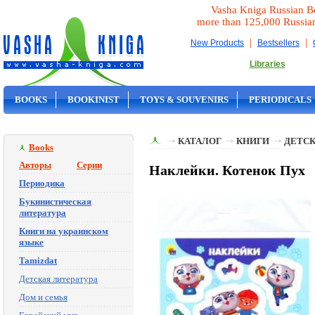
Vasha Kniga Russian B
more than 125,000 Russia
|
|
New Products
Bestsellers
Libraries
BOOKS
BOOKINIST
TOYS & SOUVENIRS
PERIODICALS
ON SALE
КАТАЛОГ
КНИГИ
ДЕТСК
Books
Авторы
Серии
Наклейки. Котенок Пух
Периодика
Букинистическая
литература
Книги на украинском
языке
Tamizdat
Детская литература
Дом и семья