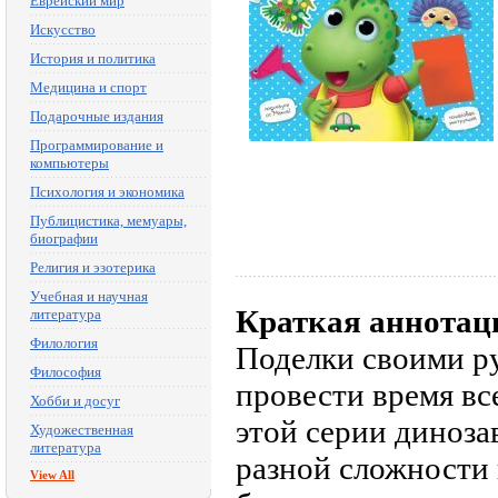
Еврейский мир
Искусство
История и политика
Медицина и спорт
Подарочные издания
Программирование и
компьютеры
Психология и экономика
Публицистика, мемуары,
биографии
Религия и эзотерика
Учебная и научная
Краткая аннотац
литература
Филология
Поделки своими ру
Философия
провести время вс
Хобби и досуг
этой серии диноза
Художественная
литература
разной сложности 
View All