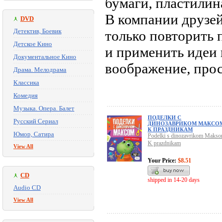
бумаги, пластилин
В компании друзей
DVD
Детектив, Боевик
только повторить 
Детское Кино
и применить идеи 
Документальное Кино
воображение, про
Драма. Мелодрама
Классика
Комедия
Музыка. Опера. Балет
ПОДЕЛКИ С
Русский Сериал
ДИНОЗАВРИКОМ МАКСО
К ПРАЗДНИКАМ
Юмор, Сатира
Podelki s dinozavrikom Makso
K prazdnikam
View All
Your Price:
$8.51
CD
shipped in 14-20 days
Audio CD
View All