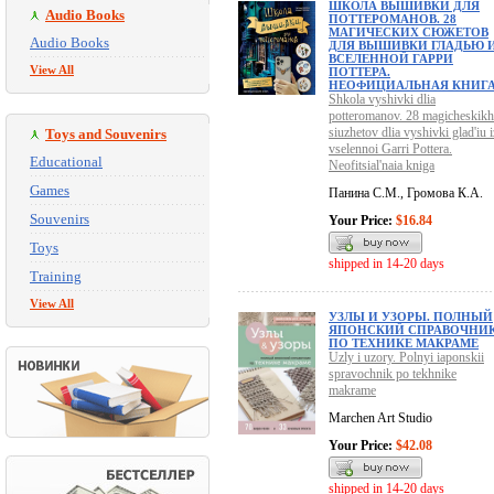
ШКОЛА ВЫШИВКИ ДЛЯ
Audio Books
ПОТТЕРОМАНОВ. 28
МАГИЧЕСКИХ СЮЖЕТОВ
Audio Books
ДЛЯ ВЫШИВКИ ГЛАДЬЮ 
ВСЕЛЕННОЙ ГАРРИ
View All
ПОТТЕРА.
НЕОФИЦИАЛЬНАЯ КНИГ
Shkola vyshivki dlia
potteromanov. 28 magicheskikh
siuzhetov dlia vyshivki glad'iu i
Toys and Souvenirs
vselennoi Garri Pottera.
Educational
Neofitsial'naia kniga
Games
Панина С.М., Громова К.А.
Souvenirs
Your Price:
$16.84
Toys
shipped in 14-20 days
Training
View All
УЗЛЫ И УЗОРЫ. ПОЛНЫЙ
ЯПОНСКИЙ СПРАВОЧНИ
ПО ТЕХНИКЕ МАКРАМЕ
Uzly i uzory. Polnyi iaponskii
spravochnik po tekhnike
makrame
Marchen Art Studio
Your Price:
$42.08
shipped in 14-20 days