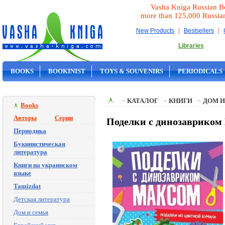
Vasha Kniga Russian B
more than 125,000 Russia
|
|
New Products
Bestsellers
Libraries
BOOKS
BOOKINIST
TOYS & SOUVENIRS
PERIODICALS
ON SALE
КАТАЛОГ
КНИГИ
ДОМ И
Books
Авторы
Серии
Поделки с динозавриком
Периодика
Букинистическая
литература
Книги на украинском
языке
Tamizdat
Детская литература
Дом и семья