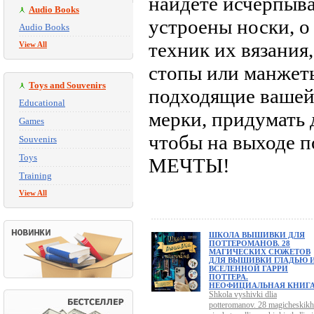
найдете исчерпыв
Audio Books
устроены носки, о
Audio Books
техник их вязания
View All
стопы или манжеты
Toys and Souvenirs
подходящие вашей 
Educational
мерки, придумать д
Games
чтобы на выходе
Souvenirs
Toys
МЕЧТЫ!
Training
View All
ШКОЛА ВЫШИВКИ ДЛЯ
ПОТТЕРОМАНОВ. 28
МАГИЧЕСКИХ СЮЖЕТОВ
ДЛЯ ВЫШИВКИ ГЛАДЬЮ 
ВСЕЛЕННОЙ ГАРРИ
ПОТТЕРА.
НЕОФИЦИАЛЬНАЯ КНИГ
Shkola vyshivki dlia
potteromanov. 28 magicheskikh