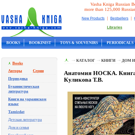
Vasha Kniga Russian B
more than 125,000 Russia
|
|
New Products
Bestsellers
Libraries
BOOKS
BOOKINIST
TOYS & SOUVENIRS
PERIODICALS
ON SALE
КАТАЛОГ
КНИГИ
ДОМ И
Books
Авторы
Серии
Анатомия НОСКА. Книга-
Периодика
Куликова Т.В.
Букинистическая
литература
Книги на украинском
языке
Tamizdat
Детская литература
Дом и семья