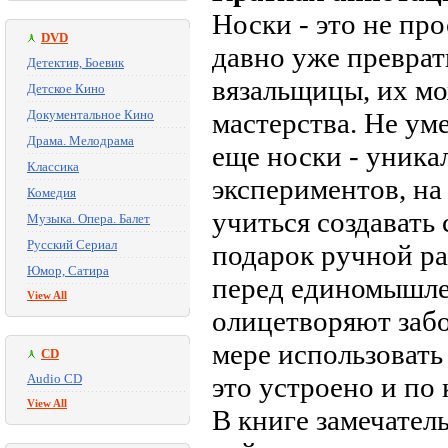
Носки - это не пр
DVD
давно уже преврат
Детектив, Боевик
вязальщицы, их мо
Детское Кино
Документальное Кино
мастерства. Не уме
Драма. Мелодрама
еще носки - уника
Классика
экспериментов, на
Комедия
учиться создавать
Музыка. Опера. Балет
Русский Сериал
подарок ручной ра
Юмор, Сатира
перед единомышле
View All
олицетворяют забо
мере использовать
CD
Audio CD
это устроено и по
View All
В книге замечател