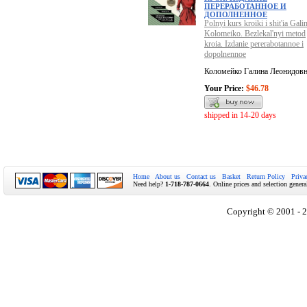
ПЕРЕРАБОТАННОЕ И
ДОПОЛНЕННОЕ
Polnyi kurs kroiki i shit'ia Gali
Kolomeiko. Bezlekal'nyi metod
kroia. Izdanie pererabotannoe i
dopolnennoe
Коломейко Галина Леонидов
Your Price:
$46.78
shipped in 14-20 days
Home
About us
Contact us
Basket
Return Policy
Priva
Need help?
1-718-787-0664
. Online prices and selection genera
Copyright © 2001 - 2