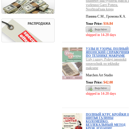
siuzhetov dlia vyshivki glad'iu i
vselennoi Garri Pottera.
Neofitsial'naia kniga
Панина С.М., Громова К.А.
Your Price:
$16.84
shipped in 14-20 days
УЗЛЫ И УЗОРЫ. ПОЛНЫЙ
ЯПОНСКИЙ СПРАВОЧНИ
ПО ТЕХНИКЕ МАКРАМЕ
Uzly i uzory. Polnyi iaponskii
spravochnik po tekhnike
makrame
Marchen Art Studio
Your Price:
$42.08
shipped in 14-20 days
ПОЛНЫЙ КУРС КРОЙКИ 
ШИТЬЯ ГАЛИНЫ
КОЛОМЕЙКО.
БЕЗЛЕКАЛЬНЫЙ МЕТОД
КРОЯ. ИЗДАНИЕ