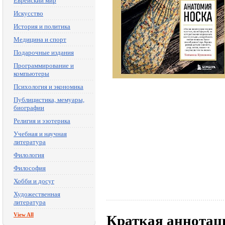
Еврейский мир
Искусство
История и политика
Медицина и спорт
Подарочные издания
Программирование и
компьютеры
Психология и экономика
Публицистика, мемуары,
биографии
Религия и эзотерика
Учебная и научная
литература
Филология
Философия
Хобби и досуг
Художественная
литература
View All
Краткая аннотац