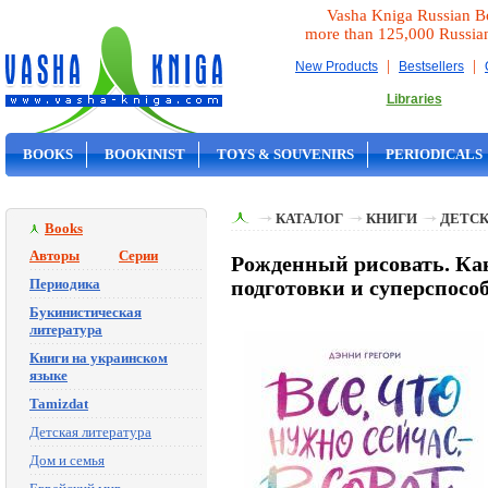
Vasha Kniga Russian B
more than 125,000 Russia
|
|
New Products
Bestsellers
Libraries
BOOKS
BOOKINIST
TOYS & SOUVENIRS
PERIODICALS
ON SALE
КАТАЛОГ
КНИГИ
ДЕТСК
Books
Авторы
Серии
Рожденный рисовать. Как
Периодика
подготовки и суперспосо
Букинистическая
литература
Книги на украинском
языке
Tamizdat
Детская литература
Дом и семья