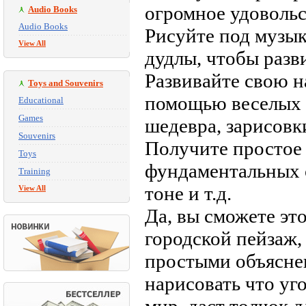
огромное удовольс
Audio Books
Audio Books
Рисуйте под музык
View All
дудлы, чтобы разв
Развивайте свою н
Toys and Souvenirs
помощью веселых з
Educational
Games
шедевра, зарисовк
Souvenirs
Получите простое 
Toys
фундаментальных о
Training
тоне и т.д.
View All
Да, вы сможете это
городской пейзаж,
простыми объясне
нарисовать что уго