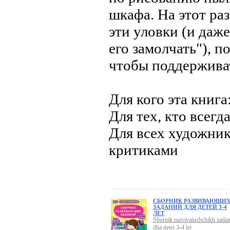
шкафа. На этот раз
эти уловки (и даж
его замолчать"), 
чтобы поддерживат
Для кого эта книга
Для тех, кто всегд
Для всех художник
критиками
СБОРНИК РАЗВИВАЮЩИ
ЗАДАНИЙ ДЛЯ ДЕТЕЙ 3-4
ЛЕТ
Sbornik razvivaiushchikh zadan
dlia detei 3-4 let