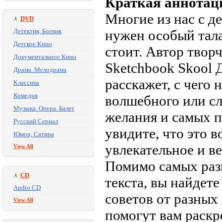
Краткая аннотац
Многие из нас с д
DVD
Детектив, Боевик
нужен особый талан
Детское Кино
стоит. Автор твор
Документальное Кино
Sketchbook Skool 
Драма. Мелодрама
расскажет, с чего 
Классика
Комедия
волшебного или сл
Музыка. Опера. Балет
желания и самых 
Русский Сериал
увидите, что это в
Юмор, Сатира
увлекательное и ве
View All
Помимо самых раз
CD
текста, вы найдет
Audio CD
советов от разных
View All
помогут вам раскр