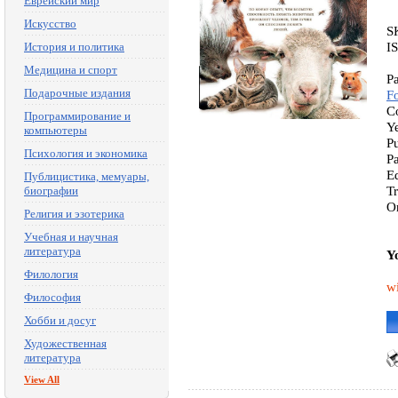
Еврейский мир
Искусство
S
I
История и политика
Медицина и спорт
P
Подарочные издания
F
C
Программирование и
Y
компьютеры
P
Психология и экономика
P
E
Публицистика, мемуары,
T
биографии
O
Религия и эзотерика
Учебная и научная
литература
Y
Филология
w
Философия
Хобби и досуг
Художественная
литература
View All