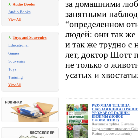
за домашними люб
Audio Books
занятными наблюде
Audio Books
View All
“определенном от
людей: они так ж
Toys and Souvenirs
и так же трудно с
Educational
лет, доктор Шотт 
Games
Souvenirs
не только о живот
Toys
усатых и хвостаты
Training
View All
РАЗУМНАЯ ТЕПЛИЦА.
ГЛАВНАЯ КНИГА О РАНН
УРОЖАЕ ОТ ГАЛИНЫ
КИЗИМЫ (НОВОЕ
ОФОРМЛЕНИЕ)
Razumnaia teplitsa. Glavnaia
kniga o rannem urozhae ot Gali
Kizimy (novoe oformlenie)