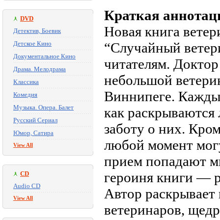
Краткая аннотац
DVD
Новая книга ветер
Детектив, Боевик
Детское Кино
“Случайный ветер
Документальное Кино
читателям. Доктор
Драма. Мелодрама
небольшой ветери
Классика
Виннипеге. Каждый
Комедия
Музыка. Опера. Балет
как раскрываются
Русский Сериал
заботу о них. Кро
Юмор, Сатира
любой момент могу
View All
прием попадают мы
героиня книги — 
CD
Audio CD
Автор раскрывает
View All
ветеринаров, щедр