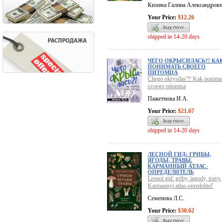
Кизима Галина Александров
Your Price:
$12.26
shipped in 14-20 days
ЧЕГО ОКРЫСИЛАСЬ?! КА
ПОНИМАТЬ СВОЕГО
ПИТОМЦА
Chego okrysilas'?! Kak ponimat
svoego pitomtsa
Пажетнова И.А.
Your Price:
$21.67
shipped in 14-20 days
ЛЕСНОЙ ГИД: ГРИБЫ,
ЯГОДЫ, ТРАВЫ.
КАРМАННЫЙ АТЛАС-
ОПРЕДЕЛИТЕЛЬ
Lesnoi gid: griby, iagody, travy.
Karmannyi atlas-opredelitel'
Семенова Л.С.
Your Price:
$30.62