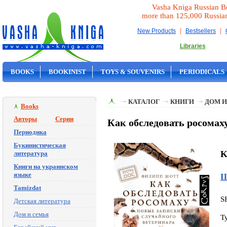
Vasha Kniga Russian B
more than 125,000 Russia
|
|
New Products
Bestsellers
Libraries
BOOKS
BOOKINIST
TOYS & SOUVENIRS
PERIODICALS
ON SALE
КАТАЛОГ
КНИГИ
ДОМ И
Books
Авторы
Серии
Как обследовать росомах
Периодика
Букинистическая
K
литература
Книги на украинском
языке
Ш
Tamizdat
S
Детская литература
Дом и семья
T