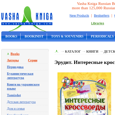
Vasha Kniga Russian B
more than 125,000 Russia
|
|
New Products
Bestsellers
Libraries
BOOKS
BOOKINIST
TOYS & SOUVENIRS
PERIODICALS
ON SALE
КАТАЛОГ
КНИГИ
ДЕТСК
Books
Авторы
Серии
Эрудит. Интересные кросс
Периодика
Букинистическая
литература
Книги на украинском
языке
Tamizdat
Детская литература
Дом и семья