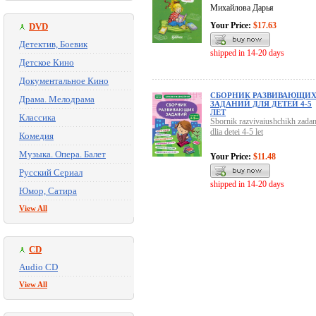
Михайлова Дарья
Your Price:
$17.63
DVD
Детектив, Боевик
shipped in 14-20 days
Детское Кино
Документальное Кино
СБОРНИК РАЗВИВАЮЩИ
Драма. Мелодрама
ЗАДАНИЙ ДЛЯ ДЕТЕЙ 4-5
ЛЕТ
Классика
Sbornik razvivaiushchikh zadan
dlia detei 4-5 let
Комедия
Музыка. Опера. Балет
Your Price:
$11.48
Русский Сериал
shipped in 14-20 days
Юмор, Сатира
View All
CD
Audio CD
View All