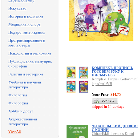
Еврейский мир
Искусство
История и политика
Медицина и спорт
Подарочные издания
Программирование и
компьютеры
Психология и экономика
Публицистика, мемуары,
биографии
КОМПЛЕКТ. ПРОПИСИ.
ГОТОВИМ РУКУ К
Религия и эзотерика
ПИСЬМУ1/ВБ
Komplekt. Propisi. Gotovim ru
Учебная и научная
k pis'mu1/VB
литература
Your Price:
$14.75
Филология
Философия
shipped in 14-20 days
Хобби и досуг
Художественная
литература
ЧИТАТЕЛЬСКИЙ ДНЕВНИ
С КОННИ
View All
Chitatel'skii dnevnik s Konni