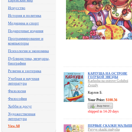
Еврейский мир
Искусство
История и политика
Медицина и спорт
Подарочные издания
Программирование и
компьютеры
Психология и экономика
Публицистика, мемуары,
биографии
Религия и эзотерика
КАРЛУША НА ОСТРОВЕ
ГОЛУБОЙ ЗВЕЗДЫ
Учебная и научная
Karlusha na ostrove Goluboi
литература
Zvezdy
Филология
Карлов Б.
Философия
Your Price:
$100.56
Хобби и досуг
shipped in 14-20 days
Художественная
литература
ПЕРВЫЕ СКАЗКИ МАЛЫ
View All
Pervye skazki malysha