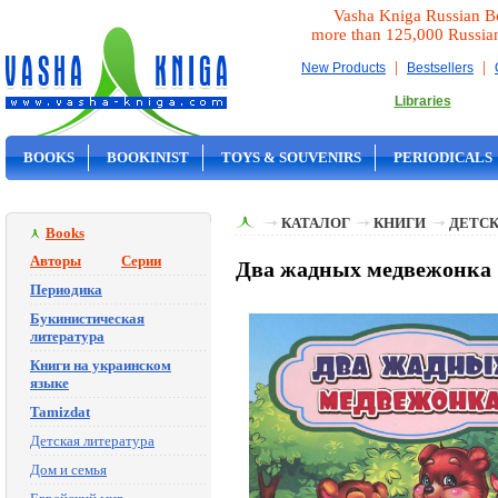
Vasha Kniga Russian B
more than 125,000 Russia
|
|
New Products
Bestsellers
Libraries
BOOKS
BOOKINIST
TOYS & SOUVENIRS
PERIODICALS
ON SALE
КАТАЛОГ
КНИГИ
ДЕТСК
Books
Авторы
Серии
Два жадных медвежонка
Периодика
Букинистическая
литература
Книги на украинском
языке
Tamizdat
Детская литература
Дом и семья