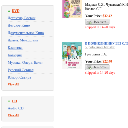
Маршак С.Я., Чуковский К.И
Козлов С.Г.
DVD
Your Price:
$32.42
Детектив, Боевик
Детское Кино
shipped in 14-20 days
Документальное Кино
Драма. Мелодрама
В ПОЛИКЛИНИКУ БЕЗ СЛ
V polikliniku bez slez
Классика
Григорьян Т.А.
Комедия
Your Price:
$22.40
Музыка. Опера. Балет
Русский Сериал
shipped in 14-20 days
Юмор, Сатира
View All
CD
Audio CD
View All