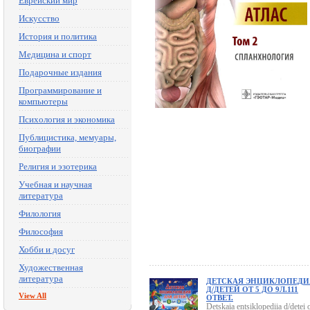
Еврейский мир
Искусство
История и политика
Медицина и спорт
Подарочные издания
Программирование и
компьютеры
Психология и экономика
Публицистика, мемуары,
биографии
Религия и эзотерика
Учебная и научная
литература
Филология
Философия
Хобби и досуг
Художественная
литература
ДЕТСКАЯ ЭНЦИКЛОПЕДИ
Д/ДЕТЕЙ ОТ 5 ДО 9Л.111
View All
ОТВЕТ.
Detskaia entsiklopediia d/detei 