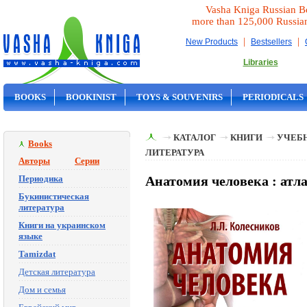
Vasha Kniga Russian B
more than 125,000 Russia
|
|
New Products
Bestsellers
Libraries
BOOKS
BOOKINIST
TOYS & SOUVENIRS
PERIODICALS
ON SALE
КАТАЛОГ
КНИГИ
УЧЕБН
Books
ЛИТЕРАТУРА
Авторы
Серии
Периодика
Анатомия человека : атлас
Букинистическая
литература
Книги на украинском
языке
Tamizdat
Детская литература
Дом и семья