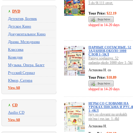
5 do 9l.111 otvet.
DVD
Your Price:
$22.19
Детектив, Боевик
shipped in 14-20 days
Детское Кино
Документальное Кино
Драма. Мелодрама
ПАРНЫЕ СОГЛАСНЫЕ. 52
Классика
ЗАДАНИЯ,ОКОЛО 1000
СЛОВ 1–5КЛ
Комедия
Parnye soglasnye. 52
zadaniia,okolo 1000 slov 1–5kl
Музыка. Опера. Балет
Астахова Н. со
Русский Сериал
Your Price:
$18.89
Юмор, Сатира
View All
shipped in 14-20 days
ИГРЫ СО СЛОВАМИ НА
CD
УРОКАХ ПИСЬМА И РУС.Я
1–4КЛ
Audio CD
Igry so slovami na urokakh
pis'ma i rus.iaz. 1–4kl
View All
Астахова Н.