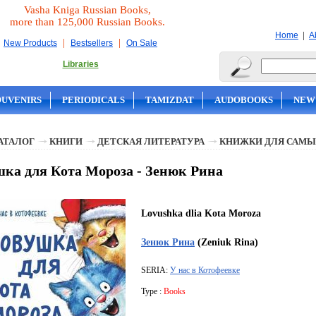
Vasha Kniga Russian Books,
more than 125,000 Russian Books.
|
Home
A
|
|
New Products
Bestsellers
On Sale
Libraries
OUVENIRS
PERIODICALS
TAMIZDAT
AUDOBOOKS
NEW
АТАЛОГ
КНИГИ
ДЕТСКАЯ ЛИТЕРАТУРА
КНИЖКИ ДЛЯ САМЫ
ка для Кота Мороза - Зенюк Рина
Lovushka dlia Kota Moroza
Зенюк Рина
(Zeniuk Rina)
SERIA:
У нас в Котофеевке
Type :
Books