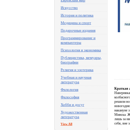
Еврейский мир
Искусство
История и политика
Медицина и спорт
Подарочные издания
Программирование и
компьютеры
Психология и экономика
Публицистика, мемуары,
биографии
Религия и эзотерика
Учебная и научная
литература
Краткая 
Филология
Наверняка
Философия
колбасного
решили во 
Хобби и досуг
новогодню
накануне з
Художественная
Минска. Жи
литература
лишь за н
себя, вне 
View All