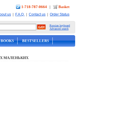
1-718-787-0664
|
Basket
|
|
|
bout us
F.A.Q.
Contact us
Order Status
Russian keyboard
Advanced search
 BOOKS
BESTSELLERS
Х МАЛЕНЬКИХ