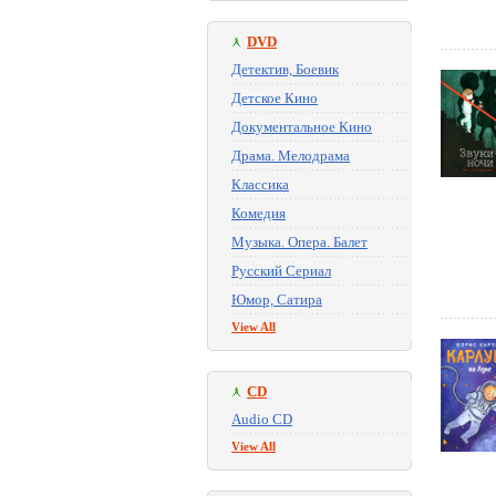
DVD
Детектив, Боевик
Детское Кино
Документальное Кино
Драма. Мелодрама
Классика
Комедия
Музыка. Опера. Балет
Русский Сериал
Юмор, Сатира
View All
CD
Audio CD
View All