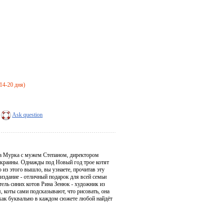
 14-20 дня)
Ask question
ца Мурка с мужем Степаном, директором
 окраины. Однажды под Новый год трое котят
 из этого вышло, вы узнаете, прочитав эту
издание - отличный подарок для всей семьи
тель синих котов Рина Зенюк - художник из
 коты сами подсказывают, что рисовать, она
 как буквально в каждом сюжете любой найдёт