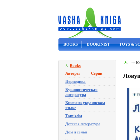
BOOKS
BOOKINIST
TOYS & S
ON SALE
К
Books
Авторы
Серии
Ловуш
Периодика
Букинистическая
литература
Книги на украинском
языке
Tamizdat
Детская литература
Дом и семья