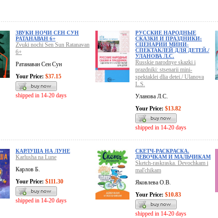
ЗВУКИ НОЧИ СЕН СУН
РУССКИЕ НАРОДНЫЕ
РАТАНАВАН 6+
СКАЗКИ И ПРАЗДНИКИ:
Zvuki nochi Sen Sun Ratanavan
СЦЕНАРИИ МИНИ-
СПЕКТАКЛЕЙ ДЛЯ ДЕТЕЙ./
6+
УЛАНОВА Л.С.
Russkie narodnye skazki i
Ратанаван Сен Сун
prazdniki: stsenarii mini-
Your Price:
$37.15
spektaklei dlia detei./ Ulanova
L.S.
shipped in 14-20 days
Уланова Л.С.
Your Price:
$13.82
shipped in 14-20 days
КАРЛУША НА ЛУНЕ
СКЕТЧ-РАСКРАСКА.
Karlusha na Lune
ДЕВОЧКАМ И МАЛЬЧИКАМ
Sketch-raskraska. Devochkam i
Карлов Б.
mal'chikam
Your Price:
$111.30
Яковлева О.В.
Your Price:
$10.83
shipped in 14-20 days
shipped in 14-20 days