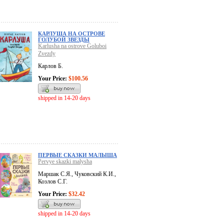
КАРЛУША НА ОСТРОВЕ
ГОЛУБОЙ ЗВЕЗДЫ
Karlusha na ostrove Goluboi
Zvezdy
Карлов Б.
Your Price:
$100.56
shipped in 14-20 days
ПЕРВЫЕ СКАЗКИ МАЛЫША
Pervye skazki malysha
Маршак С.Я., Чуковский К.И.,
Козлов С.Г.
Your Price:
$32.42
shipped in 14-20 days