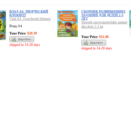
ВЛАД А4. ТВОРЧЕСКИЙ
СБОРНИК РАЗВИВАЮЩИХ
БЛОКНОТ
ЗАДАНИЙ ДЛЯ ДЕТЕЙ 2-3
Vlad A4. Tvorcheskii bloknot
ЛЕТ
Sbornik razvivaiushchikh zadanii
Влад A4
dlia detei 2-3 let
Your Price:
$20.39
Your Price:
$11.48
shipped in 14-20 days
shipped in 14-20 days