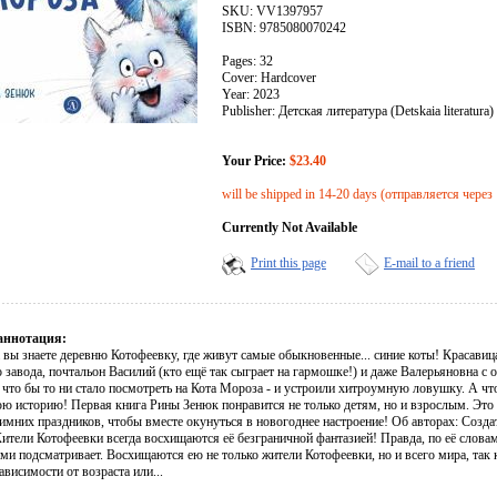
SKU: VV1397957
ISBN: 9785080070242
Pages: 32
Cover: Hardcover
Year: 2023
Publisher: Детская литература (Detskaia literatura)
Your Price:
$23.40
will be shipped in 14-20 days (отправляется через
Currently Not Available
Print this page
E-mail to a friend
аннотация:
 вы знаете деревню Котофеевку, где живут самые обыкновенные... синие коты! Красави
 завода, почтальон Василий (кто ещё так сыграет на гармошке!) и даже Валерьяновна с
что бы то ни стало посмотреть на Кота Мороза - и устроили хитроумную ловушку. А что
ю историю! Первая книга Рины Зенюк понравится не только детям, но и взрослым. Это 
имних праздников, чтобы вместе окунуться в новогоднее настроение! Об авторах: Созда
тели Котофеевки всегда восхищаются её безграничной фантазией! Правда, по её словам,
ими подсматривает. Восхищаются ею не только жители Котофеевки, но и всего мира, так
зависимости от возраста или...