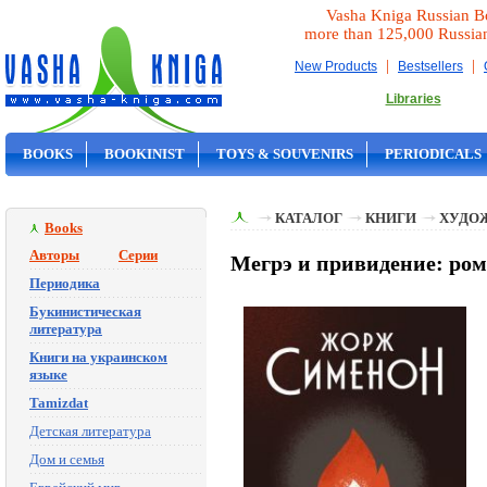
Vasha Kniga Russian B
more than 125,000 Russia
|
|
New Products
Bestsellers
Libraries
BOOKS
BOOKINIST
TOYS & SOUVENIRS
PERIODICALS
ON SALE
КАТАЛОГ
КНИГИ
ХУДО
Books
Авторы
Серии
Мегрэ и привидение: ро
Периодика
Букинистическая
литература
Книги на украинском
языке
Tamizdat
Детская литература
Дом и семья