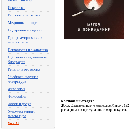
Еврейский мир
Искусство
История и политика
Медицина и спорт
Подарочные издания
Программирование и
компьютеры
Психология и экономика
Публицистика, мемуары,
биографии
Религия и эзотерика
Учебная и научная
литература
Филология
Философия
Краткая аннотация:
Хобби и досуг
Жорж Сименон писал о комиссаре Мегрэ с 1929
расследовании преступления в мире искусства
Художественная
литература
View All