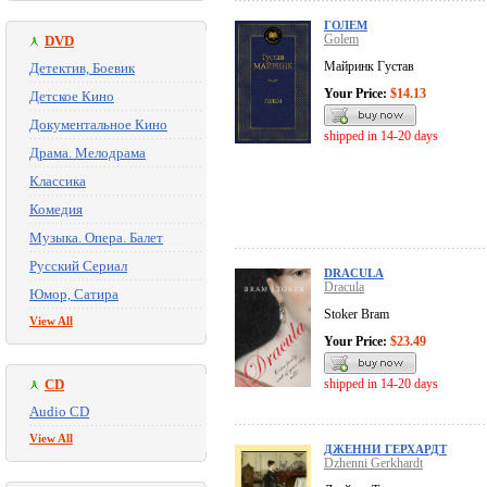
ГОЛЕМ
Golem
DVD
Майринк Густав
Детектив, Боевик
Your Price:
$14.13
Детское Кино
Документальное Кино
shipped in 14-20 days
Драма. Мелодрама
Классика
Комедия
Музыка. Опера. Балет
Русский Сериал
DRACULA
Dracula
Юмор, Сатира
Stoker Bram
View All
Your Price:
$23.49
CD
shipped in 14-20 days
Audio CD
View All
ДЖЕННИ ГЕРХАРДТ
Dzhenni Gerkhardt