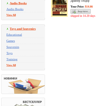
Драйзер Теодор
Audio Books
Your Price:
$14.66
Audio Books
View All
shipped in 14-20 days
Toys and Souvenirs
Educational
Games
Souvenirs
Toys
Training
View All