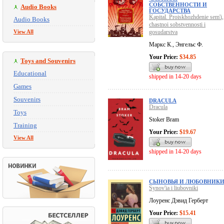
СОБСТВЕННОСТИ И
Audio Books
ГОСУДАРСТВА
Kapital. Proiskhozhdenie sem'i,
Audio Books
chastnoi sobstvennosti i
View All
gosudarstva
Маркс К., Энгельс Ф.
Your Price:
$34.85
Toys and Souvenirs
Educational
shipped in 14-20 days
Games
Souvenirs
DRACULA
Dracula
Toys
Stoker Bram
Training
Your Price:
$19.67
View All
shipped in 14-20 days
СЫНОВЬЯ И ЛЮБОВНИК
Synov'ia i liubovniki
Лоуренс Дэвид Герберт
Your Price:
$15.41