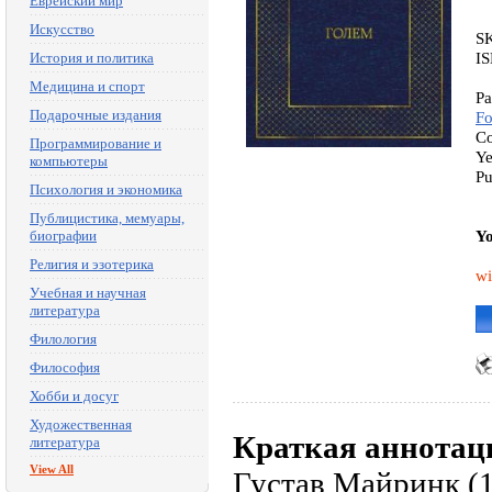
Еврейский мир
Искусство
S
I
История и политика
Медицина и спорт
Pa
Подарочные издания
Fo
Co
Программирование и
Ye
компьютеры
Pu
Психология и экономика
Публицистика, мемуары,
Yo
биографии
Религия и эзотерика
wi
Учебная и научная
литература
Филология
Философия
Хобби и досуг
Художественная
Краткая аннотац
литература
View All
Густав Майринк (1