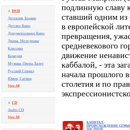
подлинную славу к
DVD
ставший одним из
Детектив, Боевик
в европейской лит
Детское Кино
Документальное Кино
превращения, ужас
Драма. Мелодрама
средневекового го
Классика
движение ненавис
Комедия
каббалой, - эта з
Музыка. Опера. Балет
Русский Сериал
начала прошлого в
Юмор, Сатира
столетия и по пра
View All
экспрессионистско
CD
Audio CD
View All
КАПИТАЛ.
ПРОИСХОЖДЕНИЕ СЕМЬИ
ЧАСТНОЙ