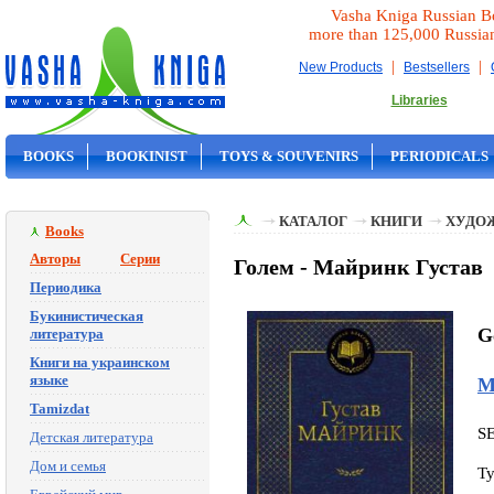
Vasha Kniga Russian B
more than 125,000 Russia
|
|
New Products
Bestsellers
Libraries
BOOKS
BOOKINIST
TOYS & SOUVENIRS
PERIODICALS
ON SALE
КАТАЛОГ
КНИГИ
ХУДО
Books
Авторы
Серии
Голем - Майринк Густав
Периодика
Букинистическая
G
литература
Книги на украинском
языке
М
Tamizdat
S
Детская литература
Дом и семья
Ty