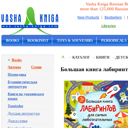
Vasha Kniga Russian B
more than 125,000 Russia
|
|
New Products
Bestsellers
Libraries
BOOKS
BOOKINIST
TOYS & SOUVENIRS
PERIODICALS
ON SALE
КАТАЛОГ
КНИГИ
ДЕТСК
Books
Авторы
Серии
Большая книга лабиринто
Периодика
Букинистическая
литература
Книги на украинском
языке
Tamizdat
Детская литература
Дом и семья