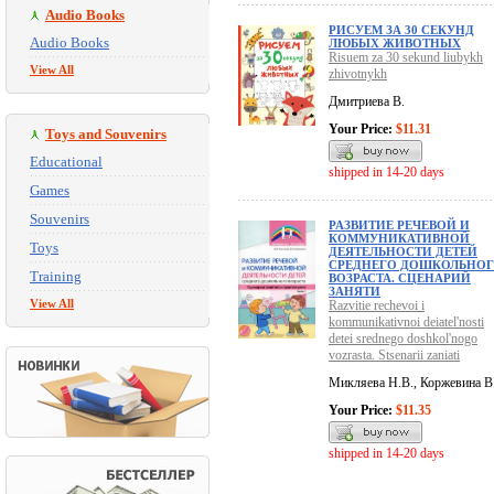
Audio Books
РИСУЕМ ЗА 30 СЕКУНД
Audio Books
ЛЮБЫХ ЖИВОТНЫХ
Risuem za 30 sekund liubykh
View All
zhivotnykh
Дмитриева В.
Your Price:
$11.31
Toys and Souvenirs
Educational
shipped in 14-20 days
Games
Souvenirs
РАЗВИТИЕ РЕЧЕВОЙ И
КОММУНИКАТИВНОЙ
Toys
ДЕЯТЕЛЬНОСТИ ДЕТЕЙ
СРЕДНЕГО ДОШКОЛЬНО
Training
ВОЗРАСТА. СЦЕНАРИЙ
ЗАНЯТИ
View All
Razvitie rechevoi i
kommunikativnoi deiatel'nosti
detei srednego doshkol'nogo
vozrasta. Stsenarii zaniati
Микляева Н.В., Коржевина В
Your Price:
$11.35
shipped in 14-20 days