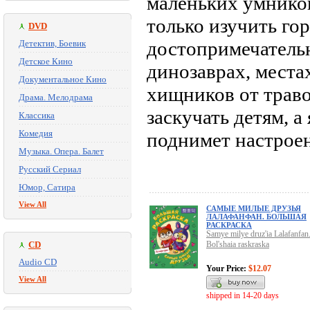
маленьких умнико
только изучить гор
DVD
достопримечательн
Детектив, Боевик
Детское Кино
динозаврах, места
Документальное Кино
хищников от траво
Драма. Мелодрама
заскучать детям, 
Классика
Комедия
поднимет настрое
Музыка. Опера. Балет
Русский Сериал
Юмор, Сатира
View All
САМЫЕ МИЛЫЕ ДРУЗЬЯ
ЛАЛАФАНФАН. БОЛЬШАЯ
РАСКРАСКА
Samye milye druz'ia Lalafanfan
CD
Bol'shaia raskraska
Audio CD
Your Price:
$12.07
View All
shipped in 14-20 days