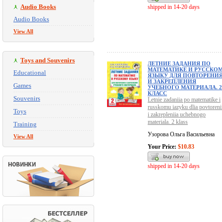
Audio Books
shipped in 14-20 days
Audio Books
View All
Toys and Souvenirs
ЛЕТНИЕ ЗАДАНИЯ ПО
МАТЕМАТИКЕ И РУССКО
Educational
ЯЗЫКУ ДЛЯ ПОВТОРЕНИ
И ЗАКРЕПЛЕНИЯ
Games
УЧЕБНОГО МАТЕРИАЛА. 2
КЛАСС
Souvenirs
Letnie zadaniia po matematike i
russkomu iazyku dlia povtoreni
Toys
i zakrepleniia uchebnogo
materiala. 2 klass
Training
Узорова Ольга Васильевна
View All
Your Price:
$10.83
shipped in 14-20 days