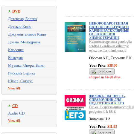
DVD
Детектив, Боевик
НЕКОРОНАРОГЕННАЯ
Детское Кино
ПАТОЛОГИЯ СЕРДЦА И
КАРДИОВАСКУЛЯРНЫЕ
Документальное Кино
ОСЛОЖНЕНИЯ
ХИМИОТЕРАПИИ
Nekoronarogennaia patologiia
Драма. Мелодрама
serdtsa i kardiovaskuliarnye
Классика
oslozhneniia khimioterapii
Комедия
Обрезан А.Г., Сережина Е.К.
Музыка. Опера. Балет
Your Price:
$38.00
Русский Сериал
shipped in 14-20 days
Юмор, Сатира
View All
ФИЗИКА. ЭКСПРЕСС-
СПРАВОЧНИК ДЛЯ
ПОДГОТОВКИ К ЕГЭ
CD
Fizika. Ekspress-spravochnik d
podgotovki k EGE
Audio CD
Зимарина Н.А.
View All
Your Price:
$11.83