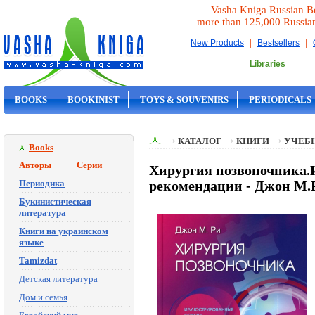
Vasha Kniga Russian B
more than 125,000 Russia
|
|
New Products
Bestsellers
Libraries
BOOKS
BOOKINIST
TOYS & SOUVENIRS
PERIODICALS
ON SALE
КАТАЛОГ
КНИГИ
УЧЕБН
Books
Авторы
Серии
Хирургия позвоночника.
Периодика
рекомендации - Джон М.Ри
Букинистическая
литература
Книги на украинском
языке
Tamizdat
Детская литература
Дом и семья