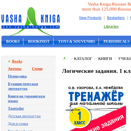
Vasha Kniga Russian B
more than 125,000 Russia
|
|
New Products
Bestsellers
Libraries
BOOKS
BOOKINIST
TOYS & SOUVENIRS
PERIODICALS
ON SALE
КАТАЛОГ
КНИГИ
УЧЕБН
Books
Авторы
Серии
Логические задания. 1 кл
Периодика
Букинистическая
литература
Книги на украинском
языке
Tamizdat
Детская литература
Дом и семья