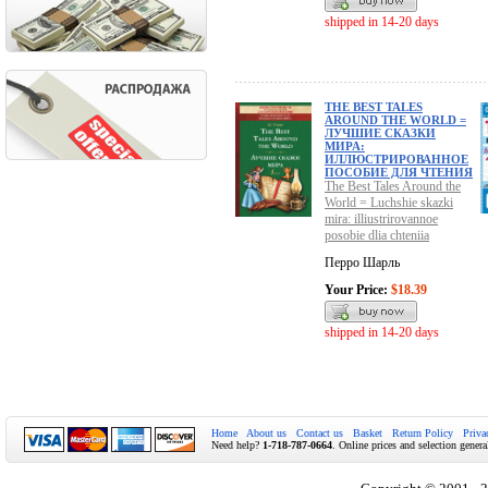
shipped in 14-20 days
THE BEST TALES
AROUND THE WORLD =
ЛУЧШИЕ СКАЗКИ
МИРА:
ИЛЛЮСТРИРОВАННОЕ
ПОСОБИЕ ДЛЯ ЧТЕНИЯ
The Best Tales Around the
World = Luchshie skazki
mira: illiustrirovannoe
posobie dlia chteniia
Перро Шарль
Your Price:
$18.39
shipped in 14-20 days
Home
About us
Contact us
Basket
Return Policy
Priva
Need help?
1-718-787-0664
. Online prices and selection genera