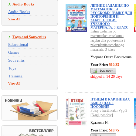
Audio Books
ЛЕТНИЕ ЗАДАНИЯ ПО
МАТЕМАТИКЕ И
Audio Books
РУССКОМУ ЯЗЫКУ ДЛЯ
ПОВТОРЕНИЯ И
View All
ЗАКРЕПЛЕНИЯ
УЧЕБНОГО
МАТЕРИАЛА. 3 КЛАСС
Letnie zadaniia po
matematike i russkomu
Toys and Souvenirs
iazyku dlia povtoreniia i
Educational
zakrepleniia uchebnogo
materiala. 3 klass
Games
Узорова Ольга Васильевна
Souvenirs
Your Price:
$10.83
Toys
Training
shipped in 14-20 days
View All
ПТИЦЫ В КАРТИНКАХ
ВЫП.3 [НАГЛ.
ПОСОБИЕ]
Ptitsy v kartinkakh Vyp.3
[Nagl. posobie]
Кулакова Н.
Your Price:
$10.75