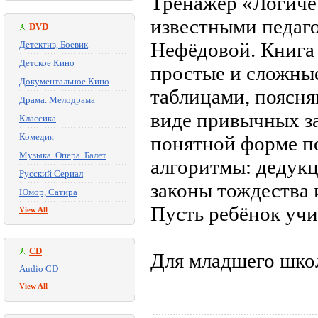
Тренажёр «Логичес
известными педаго
DVD
Нефёдовой. Книга 
Детектив, Боевик
Детское Кино
простые и сложные
Документальное Кино
таблицами, поясн
Драма. Мелодрама
виде привычных за
Классика
Комедия
понятной форме п
Музыка. Опера. Балет
алгоритмы: дедукц
Русский Сериал
законы тождества 
Юмор, Сатира
Пусть ребёнок учи
View All
CD
Для младшего школ
Audio CD
View All