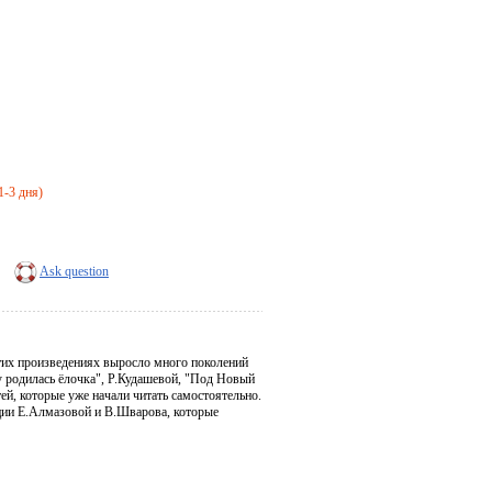
1-3 дня)
Ask question
этих произведениях выросло много поколений
у родилась ёлочка", Р.Кудашевой, "Под Новый
тей, которые уже начали читать самостоятельно.
ции Е.Алмазовой и В.Шварова, которые