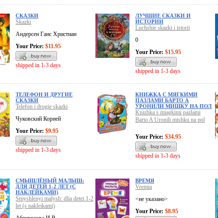
СКАЗКИ
ЛУЧШИЕ СКАЗКИ И
Skazki
ИСТОРИИ
Luchshie skazki i istorii
Андерсен Ганс Христиан
0
Your Price:
$11.95
Your Price:
$15.95
shipped in 1-3 days
shipped in 1-3 days
ТЕЛЕФОН И ДРУГИЕ
КНИЖКА С МЯГКИМИ
СКАЗКИ
ПАЗЛАМИ БАРТО А
Telefon i drugie skazki
УРОНИЛИ МИШКУ НА ПОЛ
Knizhka s miagkimi pazlami
Чуковский Корней
Barto A Uronili mishku na pol
Your Price:
$9.95
Your Price:
$34.95
shipped in 1-3 days
shipped in 1-3 days
СМЫШЛЁНЫЙ МАЛЫШ:
ВРЕМЯ
ДЛЯ ДЕТЕЙ 1-2 ЛЕТ (С
Vremia
НАКЛЕЙКАМИ)
Smyshlenyi malysh: dlia detei 1-2
<не указано>
let (s nakleikami)
Your Price:
$8.95