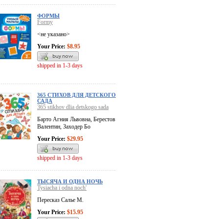
ФОРМЫ
Formy
<не указано>
Your Price:
$8.95
shipped in 1-3 days
365 СТИХОВ ДЛЯ ДЕТСКОГО
САДА
365 stikhov dlia detskogo sada
Барто Агния Львовна, Берестов
Валентин, Заходер Бо
Your Price:
$29.95
shipped in 1-3 days
ТЫСЯЧА И ОДНА НОЧЬ
Tysiacha i odna noch'
Пересказ Салье М.
Your Price:
$15.95