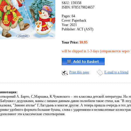
SKU: 159358
ISBN: 9785179824657
Pages: 64
Cover: Paperback
Year: 2021
Publisher: АСТ (AST)
Your Price:
$9.95
will be shipped in 1-3 days (отправляется через 
Print this page
E-mail to a friend
аннотация:
хотворений А. Барто, С,Маршака, К.Чуковского – это классика детской литературы. На 
. Бабушки с дедушками, мамы с папами давным-давно полюбили такие стихи, как "В лес
алкова, "Зимнее ателье" Г.Лагздынь и многие другие. А теперь пришла очередь и тех де
орнике удобного формата большие буквы, слова с ударениями и великолепные иллюстра
 дополняют эти классические стихотворения.