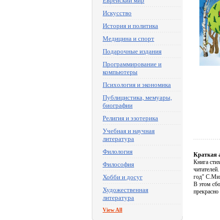
Еврейский мир
Искусство
История и политика
Медицина и спорт
Подарочные издания
Программирование и
компьютеры
Психология и экономика
Публицистика, мемуары,
биографии
Религия и эзотерика
Учебная и научная
литература
Филология
Краткая 
Книга сти
Философия
читателей
Хобби и досуг
год" С.Мих
В этом сб
Художественная
прекрасно
литература
View All