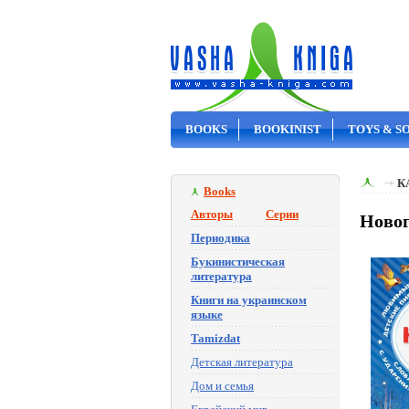
BOOKS
BOOKINIST
TOYS & S
ON SALE
К
Books
Авторы
Серии
Новог
Периодика
Букинистическая
литература
Книги на украинском
языке
Tamizdat
Детская литература
Дом и семья