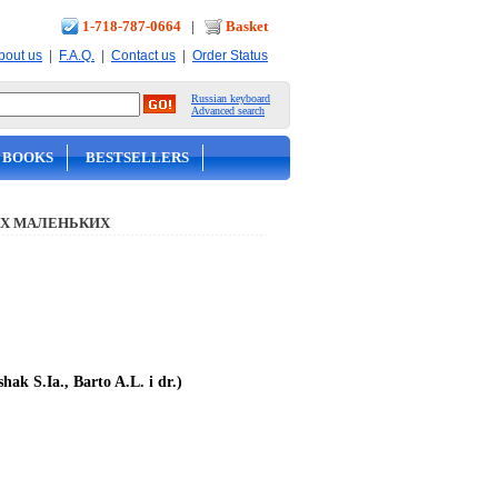
1-718-787-0664
|
Basket
|
|
|
bout us
F.A.Q.
Contact us
Order Status
Russian keyboard
Advanced search
 BOOKS
BESTSELLERS
Х МАЛЕНЬКИХ
ak S.Ia., Barto A.L. i dr.)