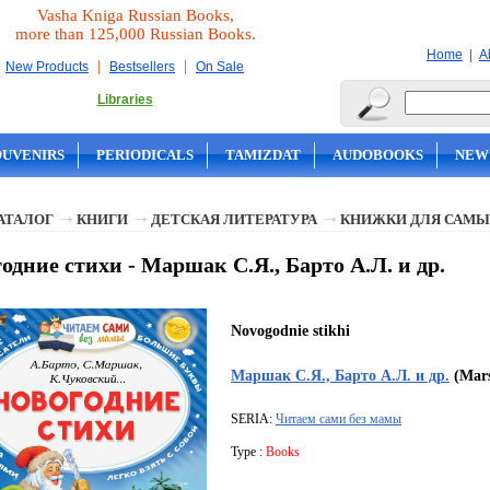
Vasha Kniga Russian Books,
more than 125,000 Russian Books.
|
Home
A
|
|
New Products
Bestsellers
On Sale
Libraries
OUVENIRS
PERIODICALS
TAMIZDAT
AUDOBOOKS
NEW
АТАЛОГ
КНИГИ
ДЕТСКАЯ ЛИТЕРАТУРА
КНИЖКИ ДЛЯ САМЫ
одние стихи - Маршак С.Я., Барто А.Л. и др.
Novogodnie stikhi
Маршак С.Я., Барто А.Л. и др.
(Marsh
SERIA:
Читаем сами без мамы
Type :
Books