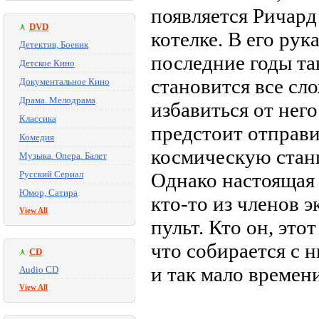
появляется Ричард
DVD
котелке. В его ру
Детектив, Боевик
последние годы та
Детское Кино
становится все сл
Документальное Кино
Драма. Мелодрама
избавиться от него
Классика
предстоит отправ
Комедия
космическую станц
Музыка. Опера. Балет
Русский Сериал
Однако настоящая 
Юмор, Сатира
кто-то из членов 
View All
пульт. Кто он, это
что собирается с 
CD
и так мало времени
Audio CD
View All