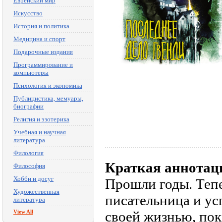
Еврейский мир
Искусство
История и политика
Медицина и спорт
Подарочные издания
Программирование и
компьютеры
Психология и экономика
Публицистика, мемуары,
биографии
Религия и эзотерика
Учебная и научная
литература
Филология
Краткая аннотац
Философия
Хобби и досуг
Прошли годы. Теп
Художественная
писательница и у
литература
View All
своей жизнью, пок