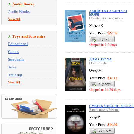
Audio Books
УБИЙСТВО У СИНЕГО
Audio Books
МОРЯ
Ubiistvo u sinego moria
View All
Хольст К.
Your Price:
$22.95
Toys and Souvenirs
Educational
shipped in 1-3 days
Games
Souvenirs
ДОМ СТРАХА
Dom strakha
Toys
Омер М.
Training
Your Price:
$32.12
View All
shipped in 14-20 days
СМЕРТЬ МИССИС ВЕСТУЭ
Smert' missis Vestuei
Уэйр Р.
Your Price:
$14.90