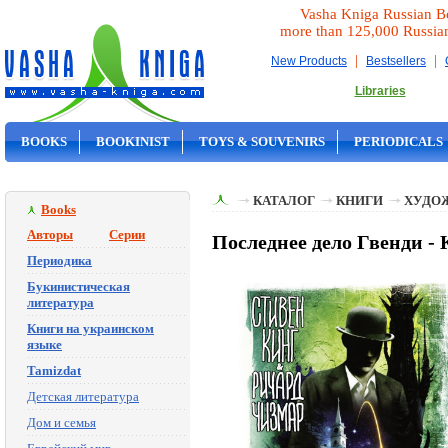
Vasha Kniga Russian B
more than 125,000 Russia
|
|
New Products
Bestsellers
Libraries
BOOKS
BOOKINIST
TOYS & SOUVENIRS
PERIODICALS
ON SALE
КАТАЛОГ
КНИГИ
ХУДО
Books
Авторы
Серии
Последнее дело Гвенди - 
Периодика
Букинистическая
литература
Книги на украинском
языке
Tamizdat
Детская литература
Дом и семья