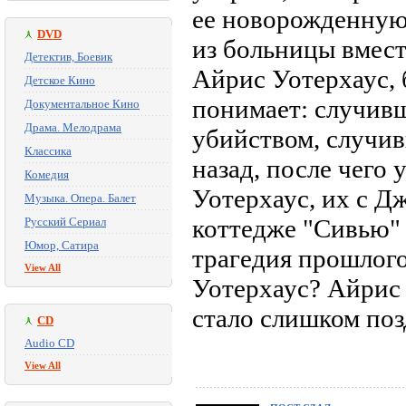
ее новорожденную 
DVD
из больницы вмест
Детектив, Боевик
Айрис Уотерхаус, 
Детское Кино
понимает: случивш
Документальное Кино
Драма. Мелодрама
убийством, случив
Классика
назад, после чего
Комедия
Уотерхаус, их с Д
Музыка. Опера. Балет
коттедже "Сивью" 
Русский Сериал
Юмор, Сатира
трагедия прошлог
View All
Уотерхаус? Айрис 
стало слишком позд
CD
Audio CD
View All