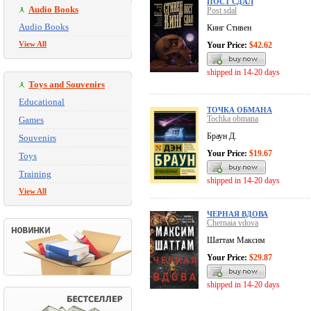
ПОСТ СДАЛ
Audio Books
Post sdal
Audio Books
Кинг Стивен
View All
Your Price:
$42.62
shipped in 14-20 days
Toys and Souvenirs
Educational
ТОЧКА ОБМАНА
Tochka obmana
Games
Браун Д.
Souvenirs
Your Price:
$19.67
Toys
Training
shipped in 14-20 days
View All
ЧЕРНАЯ ВДОВА
Chernaia vdova
Шаттам Максим
Your Price:
$29.87
shipped in 14-20 days