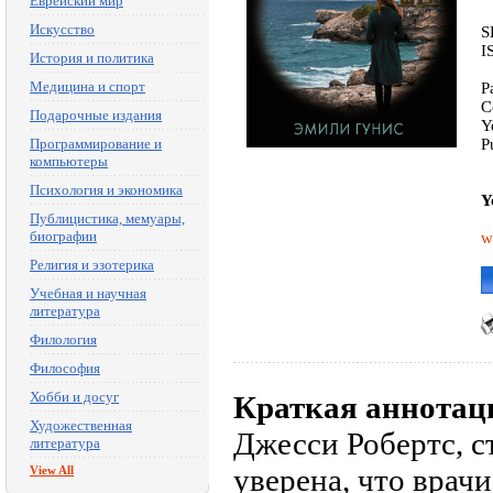
Еврейский мир
Искусство
S
I
История и политика
Медицина и спорт
P
C
Подарочные издания
Y
Программирование и
P
компьютеры
Психология и экономика
Y
Публицистика, мемуары,
биографии
w
Религия и эзотерика
Учебная и научная
литература
Филология
Философия
Хобби и досуг
Краткая аннотац
Художественная
Джесси Робертс, с
литература
уверена, что врач
View All