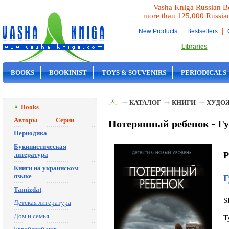
Vasha Kniga Russian B
more than 125,000 Russia
|
|
New Products
Bestsellers
Libraries
BOOKS
BOOKINIST
TOYS & SOUVENIRS
PERIODICALS
ON SALE
КАТАЛОГ
КНИГИ
ХУДО
Books
Авторы
Серии
Потерянный ребенок - Гу
Периодика
Букинистическая
P
литература
Книги на украинском
языке
Г
Tamizdat
S
Детская литература
Дом и семья
T