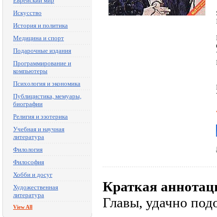
Еврейский мир
Искусство
История и политика
Медицина и спорт
Подарочные издания
Программирование и
компьютеры
Психология и экономика
Публицистика, мемуары,
биографии
Религия и эзотерика
Учебная и научная
литература
Филология
Философия
Хобби и досуг
Краткая аннотац
Художественная
литература
Главы, удачно под
View All