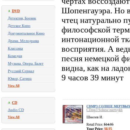
чертах воссоздаю
Шопенгауэра. Но в
DVD
чтец натурально п
Детектив, Боевик
Детское Кино
философской терми
Документальное Кино
интонационной тк
Драма. Мелодрама
восприятия. А ведь
Классика
Комедия
песня немецкой ф
Музыка. Опера. Балет
видна, как на ладо
Русский Сериал
9 часов 39 минут
Юмор, Сатира
View All
CD
CDMP3 СОЛНЦЕ МЕРТВЫ
Audio CD
CDmp3 Solntse mertvykh
View All
Шмелев И.
Retail Price:
$14.95
Your Price:
$8.95