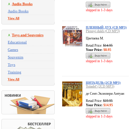
Audio Books
shipped in 1-3 days
Audio Books
View All
ПЛЕННЫЙ ДУХ (CD MP3)
Plennyi dukh (CD MP3)
Toys and Souvenirs
Цветаева М.
Educational
Retail Price:
$14.95
Games
Your Price:
$8.95
Souvenirs
shipped in 1-3 days
Toys
Training
View All
ЦИТАДЕЛЬ (2CD MP3)
Tsitadel' (2CD MP3)
де Сент-Экзюпери Антуан
Retail Price:
$19.95
Your Price:
$14.95
shipped in 1-3 days