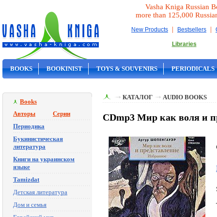
Vasha Kniga Russian B
more than 125,000 Russia
|
|
New Products
Bestsellers
Libraries
BOOKS
BOOKINIST
TOYS & SOUVENIRS
PERIODICALS
ON SALE
КАТАЛОГ
AUDIO BOOKS
Books
Авторы
Серии
CDmp3 Мир как воля и пр
Периодика
Букинистическая
литература
Книги на украинском
языке
Tamizdat
Детская литература
Дом и семья