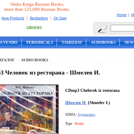
Vasha Kniga Russian Books,
more than 125,000 Russian Books.
|
Home
A
|
|
New Products
Bestsellers
On Sale
Libraries
OUVENIRS
PERIODICALS
TAMIZDAT
AUDOBOOKS
NEW
АТАЛОГ
AUDIO BOOKS
 Человек из ресторана - Шмелев И.
CDmp3 Chelovek iz restorana
Шмелев И.
(Shmelev I.)
SERIA:
Аудиокнига
Type :
Books