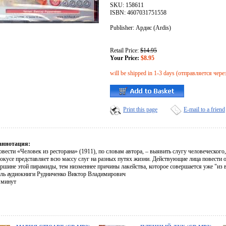
SKU: 158611
ISBN: 4607031751558
Publisher: Ардис (Ardis)
Retail Price:
$14.95
Your Price:
$8.95
will be shipped in 1-3 days (отправляется чере
Print this page
E-mail to a friend
аннотация:
вести «Человек из ресторана» (1911), по словам автора, – выявить слугу человеческого
фокусе представляет всю массу слуг на разных путях жизни. Действующие лица повести
ершине этой пирамиды, тем низменнее причины лакейства, которое совершается уже "из
ль аудиокниги Рудниченко Виктор Владимирович
 минут