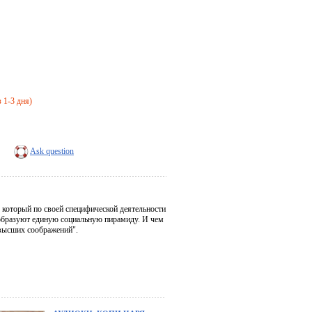
з 1-3 дня)
Ask question
, который по своей специфической деятельности
 образуют единую социальную пирамиду. И чем
 высших соображений".