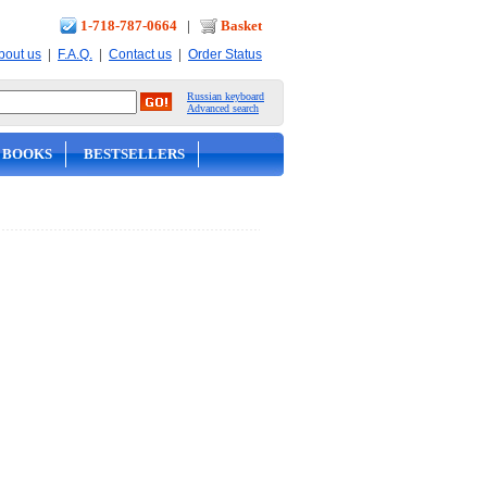
1-718-787-0664
|
Basket
|
|
|
bout us
F.A.Q.
Contact us
Order Status
Russian keyboard
Advanced search
 BOOKS
BESTSELLERS