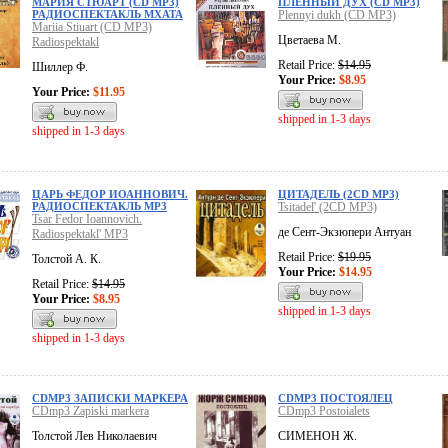
МАРИЯ СТЮАРТ (CD MP3)
ПЛЕННЫЙ ДУХ (CD MP3)
РАДИОСПЕКТАКЛЬ МХАТА
Plennyi dukh (CD MP3)
Mariia Stiuart (CD MP3)
Цветаева М.
Radiospektakl
Retail Price:
$14.95
Шиллер Ф.
Your Price:
$8.95
Your Price:
$11.95
shipped in 1-3 days
shipped in 1-3 days
ЦАРЬ ФЕДОР ИОАННОВИЧ.
ЦИТАДЕЛЬ (2CD MP3)
РАДИОСПЕКТАКЛЬ MP3
Tsitadel' (2CD MP3)
Tsar Fedor Ioannovich.
де Сент-Экзюпери Антуан
Radiospektakl' MP3
Retail Price:
$19.95
Толстой А. К.
Your Price:
$14.95
Retail Price:
$14.95
Your Price:
$8.95
shipped in 1-3 days
shipped in 1-3 days
CDMP3 ЗАПИСКИ МАРКЕРА
CDMP3 ПОСТОЯЛЕЦ
CDmp3 Zapiski markera
CDmp3 Postoialets
Толстой Лев Николаевич
СИМЕНОН Ж.