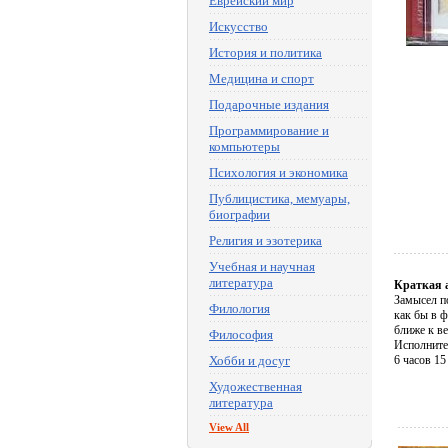
Еврейский мир
Искусство
История и политика
Медицина и спорт
Подарочные издания
Программирование и
компьютеры
Психология и экономика
Публицистика, мемуары,
биографии
Религия и эзотерика
Учебная и научная
литература
Краткая 
Замысел по
Филология
как бы в 
ближе к в
Философия
Исполните
Хобби и досуг
6 часов 15
Художественная
литература
View All