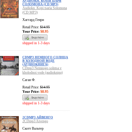
АУДИОКН. КОПИ ЦАРЯ
СОЛОМОНА (CD MP3)
Audiokn. Kopi tsaria Solomona
(CD MP3)
Хаггард Генри
Retail Price:
$14.95
Your Price:
$8.95
shipped in 1-3 days
CDMP3 НЕМНОГО СОЛНЦА
В ХОЛОДНОЙ ВОДЕ
(АУДИОКНИГА)
CDmp3 Nemnogo solntsa v
kholodnoi vode (audiokniga)
Саган Ф.
Retail Price:
$14.95
Your Price:
$8.95
shipped in 1-3 days
2CDMP3 АЙВЕНГО
2CDmp3 Aivengo
Скотт Вальтер