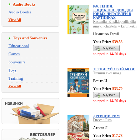
Audio Books
РАСТЕНИЯ.
ЭНЦИКЛОПЕДИЯ ДЛЯ
Audio Books
ЮНЫХ ЧИТАТЕЛЕЙ В
КАРТИНКАХ
View All
Rasteniia. Entsiklopediia dlia
iunykh chitatelei v kartinkakh
Немченко Гарий
Toys and Souvenirs
Your Price:
$39.53
Educational
Games
shipped in 14-20 days
Souvenirs
ТРЕНИРУЙ СВОЙ МОЗГ
Toys
Trenirui svoi mozg
Training
Резько И.
View All
Your Price:
$33.70
shipped in 14-20 days
ДРЕВНИЙ РИМ
Drevnii Rim
Агоста Л.
Your Price:
$17.78