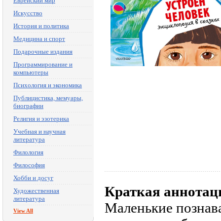
Еврейский мир
Искусство
История и политика
Медицина и спорт
Подарочные издания
Программирование и
компьютеры
Психология и экономика
Публицистика, мемуары,
биографии
Религия и эзотерика
Учебная и научная
литература
Филология
Философия
Хобби и досуг
Краткая аннотац
Художественная
литература
Маленькие познава
View All