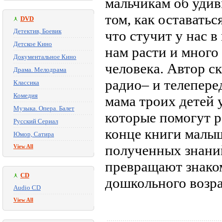
мальчикам об удив
том, как оставать
DVD
Детектив, Боевик
что стучит у нас в
Детское Кино
нам расти и много
Документальное Кино
человека. Автор с
Драма. Мелодрама
радио– и телепере
Классика
Комедия
мама троих детей 
Музыка. Опера. Балет
которые помогут р
Русский Сериал
конце книги малы
Юмор, Сатира
полученных знани
View All
превращают знаком
CD
дошкольного возра
Audio CD
View All