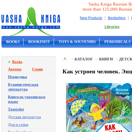
Vasha Kniga Russian B
more than 125,000 Russia
|
|
New Products
Bestsellers
Libraries
BOOKS
BOOKINIST
TOYS & SOUVENIRS
PERIODICALS
ON SALE
КАТАЛОГ
КНИГИ
ДЕТСК
Books
Авторы
Серии
Как устроен человек. Эн
Периодика
Букинистическая
литература
Книги на украинском
языке
Tamizdat
Детская литература
Дом и семья