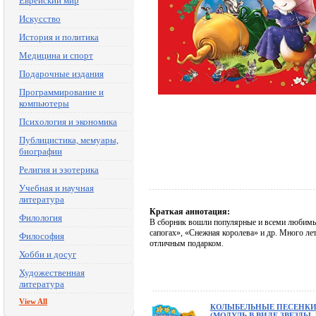
Еврейский мир
Искусство
История и политика
Медицина и спорт
Подарочные издания
Программирование и
компьютеры
Психология и экономика
Публицистика, мемуары,
биографии
Религия и эзотерика
Учебная и научная
литература
Краткая аннотация:
Филология
В сборник вошли популярные и всеми любимые
сапогах», «Снежная королева» и др. Много ле
Философия
отличным подарком.
Хобби и досуг
Художественная
литература
View All
КОЛЫБЕЛЬНЫЕ ПЕСЕНК
(МОДУЛЬ В ВИДЕ ЗВЕЗДЫ, 