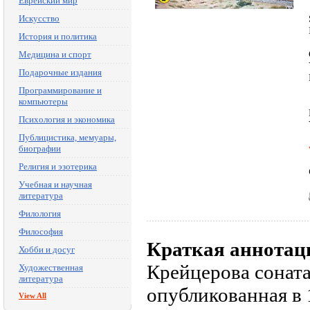
Еврейский мир
Искусство
История и политика
Медицина и спорт
Подарочные издания
Программирование и
компьютеры
Психология и экономика
Публицистика, мемуары,
биографии
Религия и эзотерика
Учебная и научная
литература
Филология
Философия
Краткая аннотац
Хобби и досуг
Крейцерова соната
Художественная
литература
опубликованная в 
View All