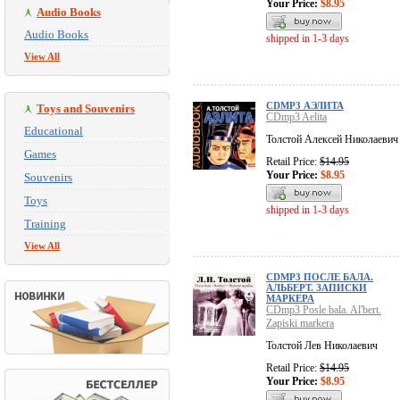
Your Price:
$8.95
Audio Books
Audio Books
shipped in 1-3 days
View All
CDMP3 АЭЛИТА
Toys and Souvenirs
CDmp3 Aelita
Educational
Толстой Алексей Николаевич
Games
Retail Price:
$14.95
Your Price:
$8.95
Souvenirs
Toys
shipped in 1-3 days
Training
View All
CDMP3 ПОСЛЕ БАЛА.
АЛЬБЕРТ. ЗАПИСКИ
МАРКЕРА
CDmp3 Posle bala. Al'bert.
Zapiski markera
Толстой Лев Николаевич
Retail Price:
$14.95
Your Price:
$8.95