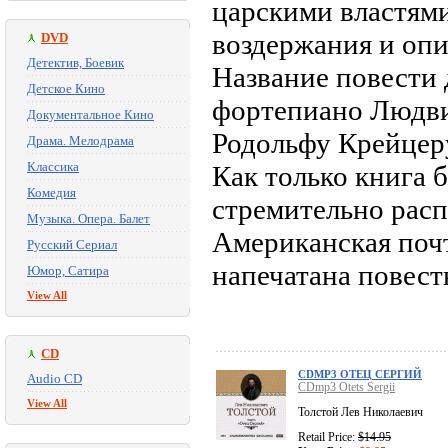
царскими властями
воздержания и опи
DVD
Детектив, Боевик
Название повести 
Детское Кино
фортепиано Людви
Документальное Кино
Родольфу Крейцер
Драма. Мелодрама
Классика
Как только книга 
Комедия
стремительно расп
Музыка. Опера. Балет
Американская почт
Русский Сериал
напечатана повест
Юмор, Сатира
View All
CD
CDMP3 ОТЕЦ СЕРГИЙ
Audio CD
CDmp3 Otets Sergii
View All
Толстой Лев Николаевич
Retail Price:
$14.95