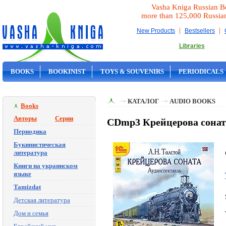
Vasha Kniga Russian B
more than 125,000 Russia
|
|
New Products
Bestsellers
Libraries
BOOKS
BOOKINIST
TOYS & SOUVENIRS
PERIODICALS
ON SALE
КАТАЛОГ
AUDIO BOOKS
Books
Авторы
Серии
CDmp3 Крейцерова соната
Периодика
Букинистическая
литература
Книги на украинском
языке
Tamizdat
Детская литература
Дом и семья