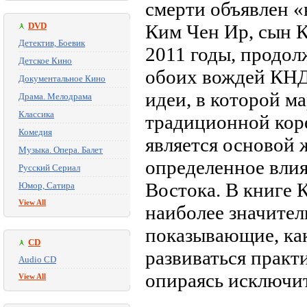
смерти объявлен 
DVD
Ким Чен Ир, сын 
Детектив, Боевик
2011 годы, продол
Детское Кино
обоих вождей КНД
Документальное Кино
идеи, в которой м
Драма. Мелодрама
Классика
традиционной коре
Комедия
является основой 
Музыка. Опера. Балет
определенное влия
Русский Сериал
Востока. В книге 
Юмор, Сатира
View All
наиболее значител
показывающие, ка
CD
развиваться практ
Audio CD
опираясь исключит
View All