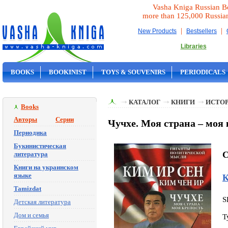
Vasha Kniga Russian B
more than 125,000 Russia
|
|
New Products
Bestsellers
Libraries
BOOKS
BOOKINIST
TOYS & SOUVENIRS
PERIODICALS
ON SALE
КАТАЛОГ
КНИГИ
ИСТОР
Books
Авторы
Серии
Чучхе. Моя страна – моя 
Периодика
Букинистическая
C
литература
Книги на украинском
языке
К
Tamizdat
S
Детская литература
Дом и семья
T