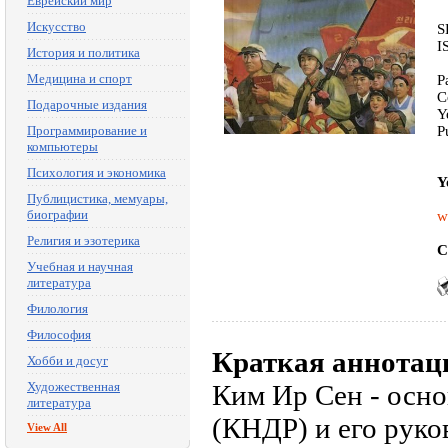
Еврейский мир
Искусство
S
I
История и политика
Медицина и спорт
P
C
Подарочные издания
Y
Программирование и
P
компьютеры
Психология и экономика
Y
Публицистика, мемуары,
биографии
w
Религия и эзотерика
C
Учебная и научная
литература
Филология
Философия
Краткая аннотац
Хобби и досуг
Художественная
Ким Ир Сен - осно
литература
(КНДР) и его руко
View All