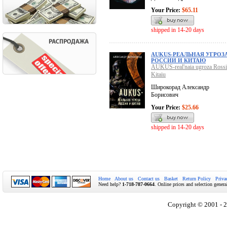
Your Price:
$65.11
shipped in 14-20 days
AUKUS-РЕАЛЬНАЯ УГРОЗ
РОССИИ И КИТАЮ
AUKUS-real'naia ugroza Rossii
Kitaiu
Широкорад Александр
Борисович
Your Price:
$25.66
shipped in 14-20 days
Home
About us
Contact us
Basket
Return Policy
Priva
Need help?
1-718-787-0664
. Online prices and selection genera
Copyright © 2001 - 2