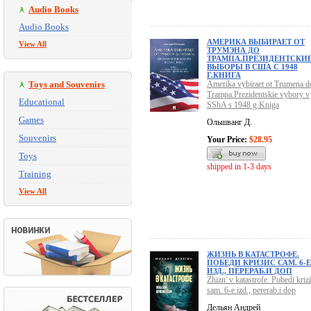
Audio Books
Audio Books
АМЕРИКА ВЫБИРАЕТ ОТ
View All
ТРУМЭНА ДО
ТРАМПА.ПРЕЗИДЕНТСКИ
ВЫБОРЫ В США С 1948
Г.КНИГА
Toys and Souvenirs
Amerika vybiraet ot Trumena d
Trampa.Prezidentskie vybory v
Educational
SShA s 1948 g.Kniga
Games
Ольшванг Д.
Souvenirs
Your Price:
$28.95
Toys
shipped in 1-3 days
Training
View All
ЖИЗНЬ В КАТАСТРОФЕ.
ПОБЕДИ КРИЗИС САМ. 6-Е
ИЗД., ПЕРЕРАБ.И ДОП
Zhizn' v katastrofe. Pobedi kriz
sam. 6-e izd., pererab.i dop
Дельян Андрей