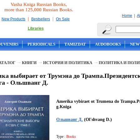
Vasha Kniga Russian Books,
more than 125,000 Russian Books.
|
Home
A
|
|
New Products
Bestsellers
On Sale
Libraries
OUVENIRS
PERIODICALS
TAMIZDAT
AUDOBOOKS
NEW
АТАЛОГ
КНИГИ
ИСТОРИЯ И ПОЛИТИКА
ПОЛИТИКА И ПОЛ
ка выбирает от Трумэна до Трампа.Президентс
га - Ольшванг Д.
Amerika vybiraet ot Trumena do Trampa.Pr
g.Kniga
Ольшванг Д.
(Ol'shvang D.)
Type :
Books