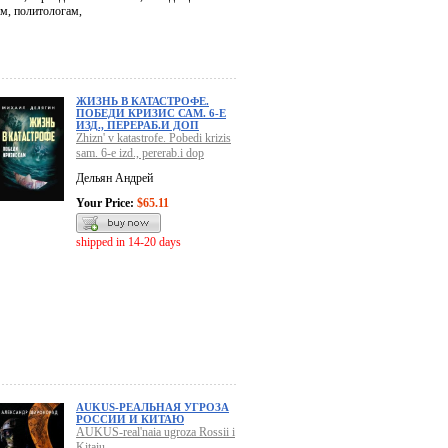
ам, политологам,
ЖИЗНЬ В КАТАСТРОФЕ.
ПОБЕДИ КРИЗИС САМ. 6-Е
ИЗД., ПЕРЕРАБ.И ДОП
Zhizn' v katastrofe. Pobedi krizis
sam. 6-e izd., pererab.i dop
Дельян Андрей
Your Price:
$65.11
shipped in 14-20 days
AUKUS-РЕАЛЬНАЯ УГРОЗА
РОССИИ И КИТАЮ
AUKUS-real'naia ugroza Rossii i
Kitaiu