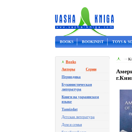
BOOKS
BOOKINIST
TOYS & S
ON SALE
К
Books
Авторы
Серии
Амери
Периодика
г.Кни
Букинистическая
литература
Книги на украинском
языке
Tamizdat
Детская литература
Дом и семья