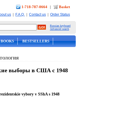
1-718-787-0664
|
Basket
|
|
|
bout us
F.A.Q.
Contact us
Order Status
Russian keyboard
Advanced search
 BOOKS
BESTSELLERS
ИТОЛОГИЯ
кие выборы в США с 1948
ezidentskie vybory v SShA s 1948