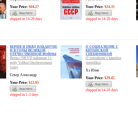
Your Price:
$64.27
Your Price:
$24.35
shipped in 14-20 days
shipped in 14-20 days
БЕРИЯ И НКВД НАКАНУНЕ
О СОЦИАЛИЗМЕ С
И В ГОДЫ ВЕЛИКОЙ
КИТАЙСКОЙ
ОТЕЧЕСТВЕННОЙ ВОЙНЫ
СПЕЦИФИКОЙ
Beriia i NKVD nakanune i v
O sotsializme s kitaiskoi
gody Velikoi Otechestvennoi
spetsifikoi
voiny
Хэ Итин
Север Александр
Your Price:
$29.45
Your Price:
$22.95
shipped in 14-20 days
shipped in 1-3 days