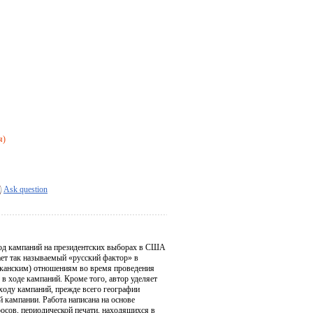
я)
Ask question
ход кампаний на президентских выборах в США
ает так называемый «русский фактор» в
риканским) отношениям во время проведения
 ходе кампаний. Кроме того, автор уделяет
ходу кампаний, прежде всего географии
 кампании. Работа написана на основе
осов, периодической печати, находящихся в