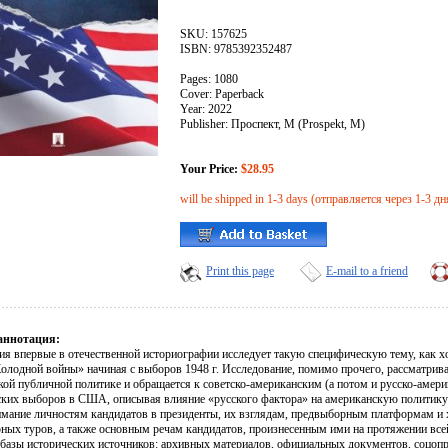
SKU: 157625
ISBN: 9785392352487
Pages: 1080
Cover: Paperback
Year: 2022
Publisher: Проспект, М (Prospekt, M)
Your Price:
$28.95
will be shipped in 1-3 days (отправляется через 1-3 дн
Print this page
E-mail to a friend
аннотация:
я впервые в отечественной историографии исследует такую специфическую тему, как 
Холодной войны» начиная с выборов 1948 г. Исследование, помимо прочего, рассматрив
кой публичной политике и обращается к советско-американским (а потом и русско-аме
ских выборов в США, описывая влияние «русского фактора» на американскую политику в
имание личностям кандидатов в президенты, их взглядам, предвыборным платформам и 
ных туров, а также основным речам кандидатов, произнесенным ими на протяжении всей
базы исторических источников: архивных материалов, официальных документов, соцопр