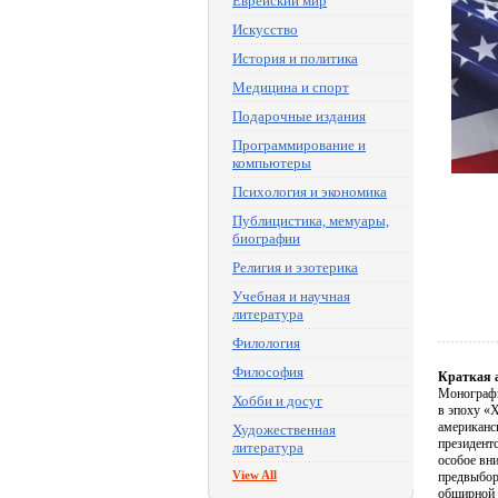
Еврейский мир
Искусство
История и политика
Медицина и спорт
Подарочные издания
Программирование и
компьютеры
Психология и экономика
Публицистика, мемуары,
биографии
Религия и эзотерика
Учебная и научная
литература
Филология
Философия
Краткая 
Монографи
Хобби и досуг
в эпоху «
американс
Художественная
президент
литература
особое вн
View All
предвыбор
обширной 