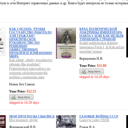
упе в сети Интернет справочных данных и др. Книга будет интересна не только историк
КАК СДЕЛАТЬ, ЧТОБЫ
КРАХ ПОЛИТИЧЕСКОЙ
ГОСУДАРСТВО РАБОТАЛО
ДОКТРИНЫ ИМПЕРАТОРА
ДЛЯ ГРАЖДАН?
ПАВЛА I, ИЛИ КАК НЕЛЬЗЯ
ПРАКТИЧЕСКОЕ
УПРАВЛЯТЬ СТРАНОЙ
РУКОВОДСТВО ПО
Krakh politicheskoi doktriny
РЕШЕНИЮ
imperatora Pavla I, ili Kak nel'zia
ОБЩЕСТВЕННЫХ
upravliat' stranoi
ПРОБЛЕМ И ИЗМЕНЕНИЮ
МИРА
Коршунова Н.В.
Kak sdelat', chtoby gosudarstvo
rabotalo dlia grazhdan?
Your Price:
$31.89
Prakticheskoe rukovodstvo po
resheniiu obshchestvennykh
shipped in 14-20 days
problem i izmeneniiu mira
Новек Бет Симон
Your Price:
$32.55
shipped in 14-20 days
МОИ ПРОГНОЗЫ СБЫЛИСЬ
ГАЗОВЫЕ ВОЙНЫ СССР
Moi prognozy sbylis'
Gazovye voiny SSSR
Жириновский В.В.
Рунов В.А.